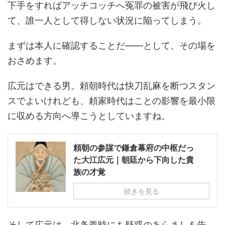
下手をすればアッチコッチへ冤罪の被害が飛び火し
て、誰一人として得しない状況に陥ってしまう。
まずは本人に確認することだ――として、その場を
おさめます。
広元はできる男。頼朝時代は快刀乱麻を断つスタン
スでよいけれども、頼家時代はことの影響を最小限
に収める方向へ導こうとしていますね。
頼朝の参謀で鎌倉幕府の中枢だっ
た大江広元｜朝廷から下向した貴
族の才覚
続きを見る
そして広元は、北条義時にも疑惑のあらましを告