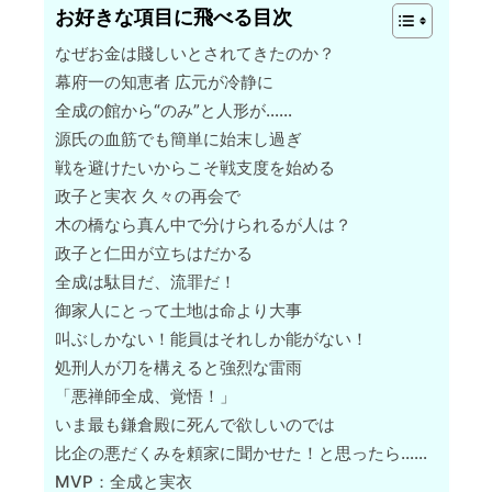
お好きな項目に飛べる目次
なぜお金は賤しいとされてきたのか？
幕府一の知恵者 広元が冷静に
全成の館から“のみ”と人形が……
源氏の血筋でも簡単に始末し過ぎ
戦を避けたいからこそ戦支度を始める
政子と実衣 久々の再会で
木の橋なら真ん中で分けられるが人は？
政子と仁田が立ちはだかる
全成は駄目だ、流罪だ！
御家人にとって土地は命より大事
叫ぶしかない！能員はそれしか能がない！
処刑人が刀を構えると強烈な雷雨
「悪禅師全成、覚悟！」
いま最も鎌倉殿に死んで欲しいのでは
比企の悪だくみを頼家に聞かせた！と思ったら……
MVP：全成と実衣