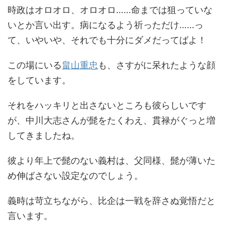
時政はオロオロ、オロオロ……命までは狙っていな
いとか言い出す。病になるよう祈っただけ……っ
て、いやいや、それでも十分にダメだってばよ！
この場にいる
畠山重忠
も、さすがに呆れたような顔
をしています。
それをハッキリと出さないところも彼らしいです
が、中川大志さんが髭をたくわえ、貫禄がぐっと増
してきましたね。
彼より年上で髭のない義村は、父同様、髭が薄いた
め伸ばさない設定なのでしょう。
義時は苛立ちながら、比企は一戦を辞さぬ覚悟だと
言います。