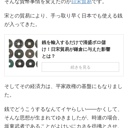
そんな貨幣事情を変えたのが
日宋貿易
です。
宋との貿易により、手っ取り早く日本でも使える銭
が入ってきた。
銭を輸入するだけで清盛ボロ儲
け！日宋貿易が鎌倉に与えた影響
とは？
続きを見る
そしてその経済力は、平家政権の基盤にもなりまし
た。
銭でどうこうするなんてイヤらしい――かくして、
そんな思想が生まれてゆきましたが、時連の場合、
坂東武者であることがよけいにカネを彷彿とさせ、