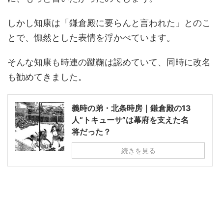
しかし知康は「鎌倉殿に要らんと言われた」とのこ
とで、憮然とした表情を浮かべています。
そんな知康も時連の蹴鞠は認めていて、同時に改名
も勧めてきました。
義時の弟・北条時房｜鎌倉殿の13
人“トキューサ”は幕府を支えた名
将だった？
続きを見る