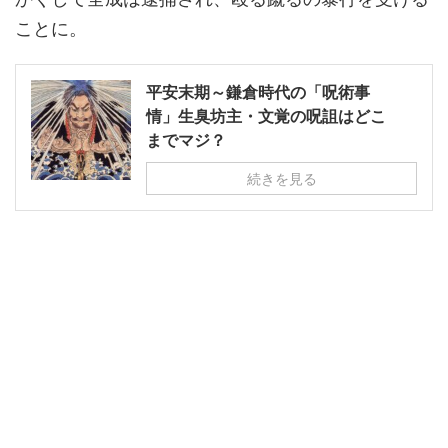
ことに。
平安末期～鎌倉時代の「呪術事
情」生臭坊主・文覚の呪詛はどこ
までマジ？
続きを見る