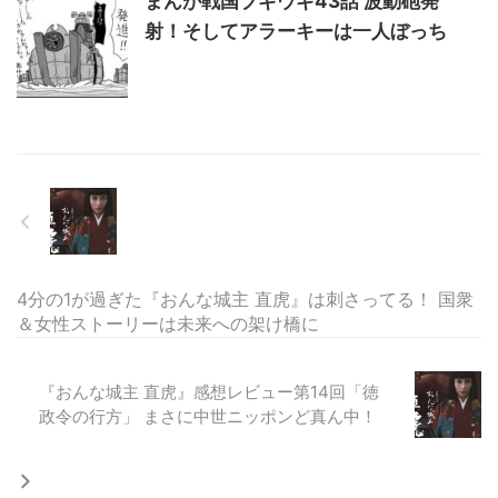
まんが戦国ブギウギ43話 波動砲発
射！そしてアラーキーは一人ぼっち
4分の1が過ぎた『おんな城主 直虎』は刺さってる！ 国衆
＆女性ストーリーは未来への架け橋に
『おんな城主 直虎』感想レビュー第14回「徳
政令の行方」 まさに中世ニッポンど真ん中！