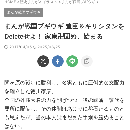
HOME
>
歴史まんが＆イラスト
>
まんが戦国ブギウギ
>
まんが戦国ブギウギ
まんが戦国ブギウギ 豊臣＆キリシタンを
Deleteせよ！ 家康卍固め、始まる
2017/04/05
2025/08/25
関ヶ原の戦いに勝利し、名実ともに圧倒的な支配力
を確立した徳川家康。
全国の外様大名の力を削ぎつつ、後の親藩・譜代を
要所に配備し、その体制はあまりに盤石たるものと
も思えたが、当の本人はまだまだ手綱を緩めること
はない。