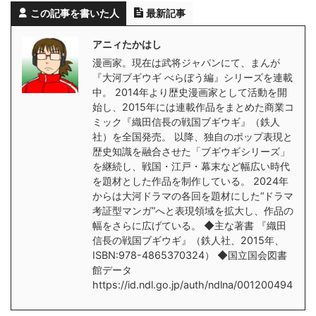
この記事を書いた人
最新記事
アニィたかはし
漫画家。現在は武将ジャパンにて、まんが
『大河ブギウギ べらぼう編』シリーズを連載
中。 2014年より歴史漫画家として活動を開
始し、2015年には連載作品をまとめた商業コ
ミック『織田信長の戦国ブギウギ』（鉄人
社）を全国発売。 以降、独自のポップ表現と
歴史知識を融合させた「ブギウギシリーズ」
を継続し、戦国・江戸・幕末など幅広い時代
を題材とした作品を制作している。 2024年
からは大河ドラマの各回を題材にした“ドラマ
考証型マンガ”へと表現領域を拡大し、作品の
幅をさらに広げている。 ◆主な著書 『織田
信長の戦国ブギウギ』（鉄人社、2015年、
ISBN:978-4865370324） ◆国立国会図書
館データ
https://id.ndl.go.jp/auth/ndlna/001200494