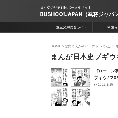
日本初の歴史戦国ポータルサイト
BUSHOO!JAPAN（武将ジャパ
豊臣兄弟総合ガイド
戦国時
HOME
>
歴史まんが＆イラスト
>
まんが日
まんが日本史ブギウ
ゴローニン
ブギウギ20
2025/8/25