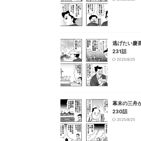
逃げたい慶
231話
2025/8/25
幕末の三舟
230話
2025/8/25