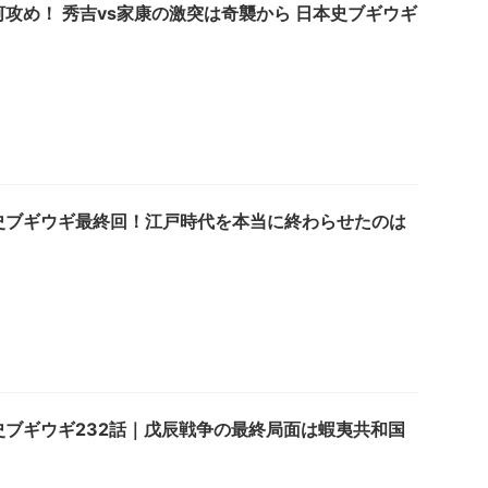
攻め！ 秀吉vs家康の激突は奇襲から 日本史ブギウギ
史ブギウギ最終回！江戸時代を本当に終わらせたのは
史ブギウギ232話｜戊辰戦争の最終局面は蝦夷共和国