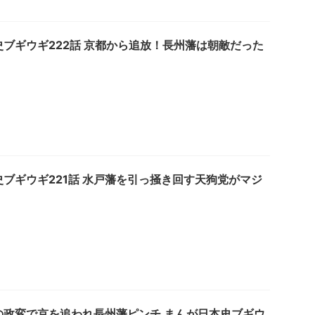
ブギウギ222話 京都から追放！長州藩は朝敵だった
ブギウギ221話 水戸藩を引っ掻き回す天狗党がマジ
の政変で京を追われ長州藩ピンチ まんが日本史ブギウ