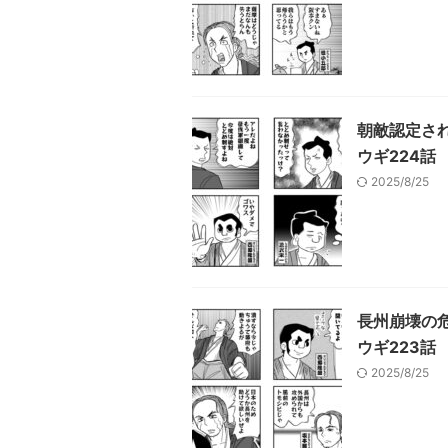
朝敵認定さ
ウギ224話
2025/8/25
長州崩壊の
ウギ223話
2025/8/25