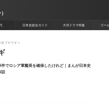
ン）
代
日本史総合ガイド
大河ドラマ特集
ゴー
本史ブギウギ
>
ギ
事件でロシア軍艦長を確保したけれど｜まんが日本史
3話