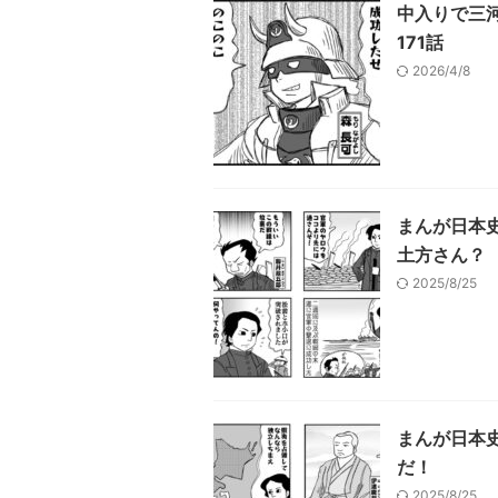
中入りで三河
171話
2026/4/8
まんが日本
土方さん？
2025/8/25
まんが日本
だ！
2025/8/25