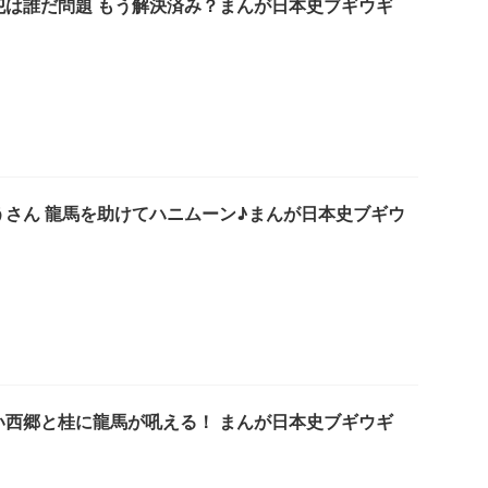
犯は誰だ問題 もう解決済み？まんが日本史ブギウギ
うさん 龍馬を助けてハニムーン♪まんが日本史ブギウ
い西郷と桂に龍馬が吼える！ まんが日本史ブギウギ