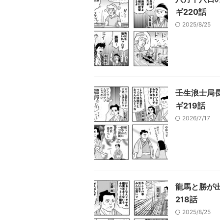
ギ220話
2025/8/25
壬生浪士局
ギ219話
2026/7/17
龍馬と勝が
218話
2025/8/25