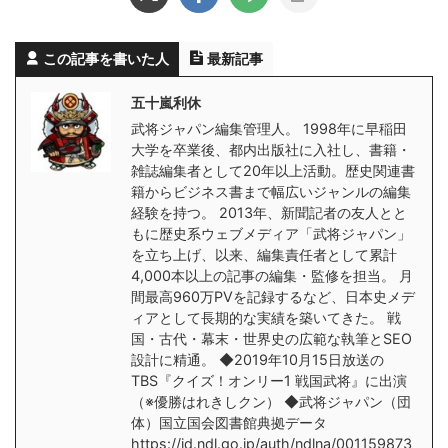
この記事を書いた人
最新記事
五十嵐利休
武将ジャパン編集管理人。 1998年に早稲田
大学を卒業後、都内出版社に入社し、書籍・
雑誌編集者として20年以上活動。歴史関連書
籍からビジネス書まで幅広いジャンルの編集
経験を持つ。 2013年、新聞記者の友人とと
もに歴史系ウェブメディア「武将ジャパン」
を立ち上げ、以来、編集責任者として累計
4,000本以上の記事の編集・監修を担当。 月
間最高960万PVを記録するなど、日本史メデ
ィアとして長期的な実績を築いてきた。 戦
国・古代・幕末・世界史の広範な執筆とSEO
設計に精通。 ◆2019年10月15日放送の
TBS『クイズ！オンリー1 戦国武将』に出演
（※優勝はれきしクン） ◆武将ジャパン（団
体）国立国会図書館典拠データ
https://id.ndl.go.jp/auth/ndlna/001159873