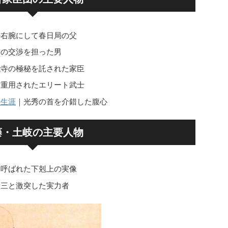
の右腕にして春日局の父
との交渉を担った男
能寺の極秘を託された家臣
に重用されたエリート武士
の生涯
｜光秀の首を介錯した腹心
藤・土岐の主要人物
と呼ばれた下剋上の実像
道三と激突した実力者