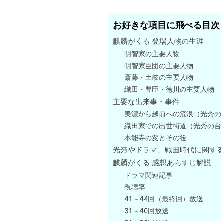
お好きな項目に飛べる目次
麒麟がくる 登場人物の生涯
明智家の主要人物
明智家臣団の主要人物
斎藤・土岐の主要人物
織田・豊臣・徳川の主要人物
主要な出来事・事件
美濃から越前への流浪（光秀
織田家での出世街道（光秀の
本能寺の変とその後
光秀やドラマ、戦国時代に関する
麒麟がくる 感想あらすじ解説
ドラマ関連記事
視聴率
41～44回（最終回）放送
31～40回放送