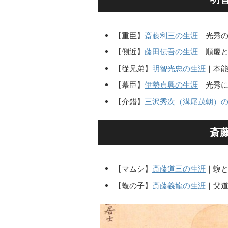
【重臣】
斎藤利三の生涯
｜光秀
【側近】
藤田伝吾の生涯
｜順慶
【従兄弟】
明智光忠の生涯
｜本
【幕臣】
伊勢貞興の生涯
｜光秀
【介錯】
三沢秀次（溝尾茂朝）
斎
【マムシ】
斎藤道三の生涯
｜蝮
【蝮の子】
斎藤義龍の生涯
｜父