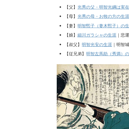
【父】
光秀の父・明智光綱は実
【母】
光秀の母・お牧の方の生
【妻】
明智煕子（妻木煕子）の
【娘】
細川ガラシャの生涯
｜悲運
【叔父】
明智光安の生涯
｜明智
【従兄弟】
明智左馬助（秀満）