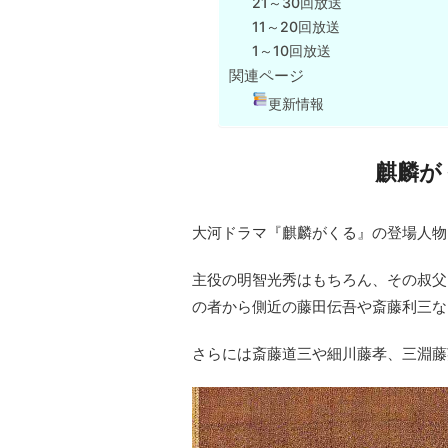
21～30回放送
11～20回放送
1～10回放送
関連ページ
更新情報
麒麟が
大河ドラマ『麒麟がくる』の登場人物
主役の明智光秀はもちろん、その叔父
の者から側近の藤田伝吾や斎藤利三な
さらには斎藤道三や細川藤孝、三淵藤