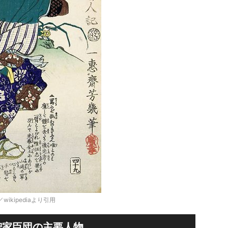
kipediaより引用
智家臣団の主要人物