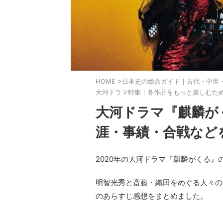
HOME
>
日本史の総合ガイド｜古代・中世
大河ドラマ特集｜各作品をもっと楽しむた
大河ドラマ『麒麟が
涯・事績・合戦など
2020年の大河ドラマ『麒麟がくる』
明智光秀と斎藤・織田をめぐる人々の
のあらすじ感想をまとめました。