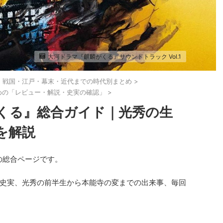
大河ドラマ『麒麟がくる』サウンドトラック Vol.1
・戦国・江戸・幕末・近代までの時代別まとめ
>
めの「レビュー・解説・史実の確認」
>
くる』総合ガイド｜光秀の生
を解説
の総合ページです。
史実、光秀の前半生から本能寺の変までの出来事、毎回