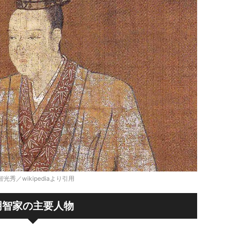
智光秀／wikipediaより引用
明智家の主要人物