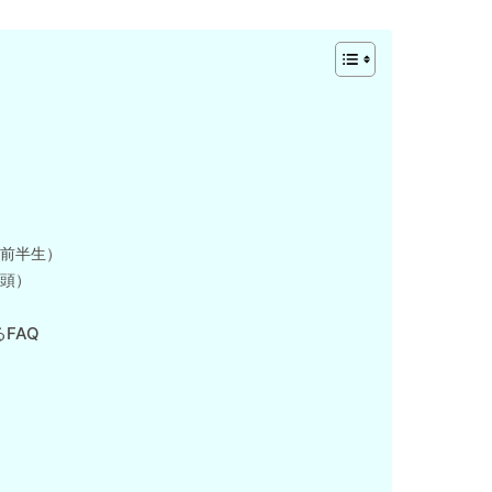
の前半生）
台頭）
FAQ