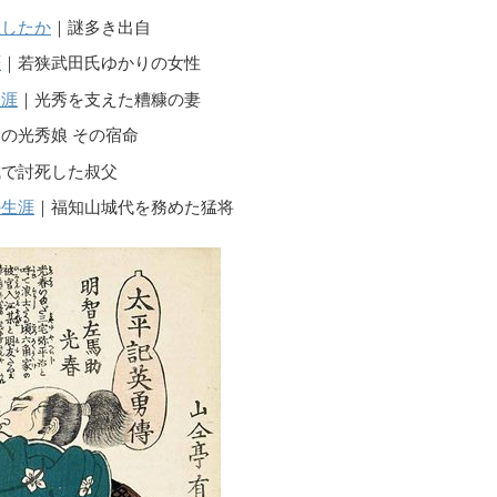
在したか
｜謎多き出自
涯
｜若狭武田氏ゆかりの女性
生涯
｜光秀を支えた糟糠の妻
の光秀娘 その宿命
城で討死した叔父
の生涯
｜福知山城代を務めた猛将