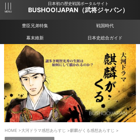
日本初の歴史戦国ポータルサイト
BUSHOO!JAPAN（武将ジャパン）
豊臣兄弟特集
戦国時代
幕末維新
日本史総合ガイド
HOME
>
大河ドラマ感想あらすじ
>
麒麟がくる感想あらすじ
>