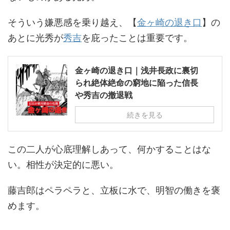
そういう嫌悪感を乗り越え、【
金ヶ崎の退き口
】の
あとに光秀が
秀吉
を庇ったことは重要です。
金ヶ崎の退き口｜浅井長政に裏切
られ絶体絶命の窮地に陥った信長
や秀吉の撤退戦
続きを見る
この二人が心底理解しあって、何かすることはな
い。相性が決定的に悪い。
藤吉郎はペラペラと、立板に水で、明智の働きを褒
めます。