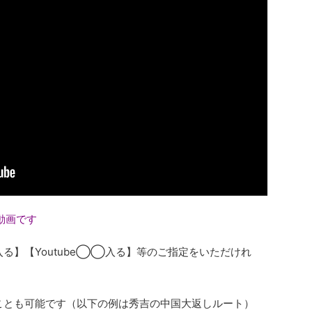
動画です
る】【Youtube◯◯入る】等のご指定をいただけれ
することも可能です（以下の例は秀吉の中国大返しルート）