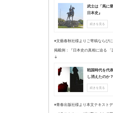
武士は「馬に
日本史』
続きを見る
※文藝春秋社様よりご寄稿ならび
掲載例：『日本史の真相に迫る 「謎
↓
戦国時代を代
し消えたのか
続きを見る
※青春出版社様より本文テキスト