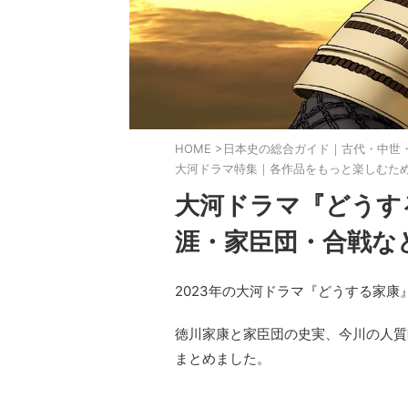
HOME
>
日本史の総合ガイド｜古代・中世
大河ドラマ特集｜各作品をもっと楽しむた
大河ドラマ『どうす
涯・家臣団・合戦な
2023年の大河ドラマ『どうする家康
徳川家康と家臣団の史実、今川の人質
まとめました。