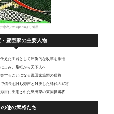
次／wikipediaより引用
家・豊臣家の主要人物
が仕えた主君として圧倒的な改革を推進
共に歩み、足軽から天下人へ
激突することになる織田家筆頭の猛将
寺で信長を討ち秀吉と対決した稀代の武将
と秀吉に重用された織田家の東国担当将
その他の武将たち