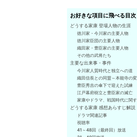
お好きな項目に飛べる目次
どうする家康 登場人物の生涯
徳川家・今川家の主要人物
徳川家臣団の主要人物
織田家・豊臣家の主要人物
その他の武将たち
主要な出来事・事件
今川家人質時代と独立への道
織田信長との同盟～本能寺の
豊臣秀吉の傘下で迎えた試練
江戸幕府樹立と豊臣家の滅亡
家康やドラマ、戦国時代に関す
どうする家康 感想あらすじ解説
ドラマ関連記事
視聴率
41～48回（最終回）放送