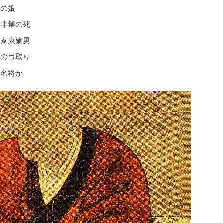
政の娘
に非業の死
の家康嫡男
一の弓取り
か名将か