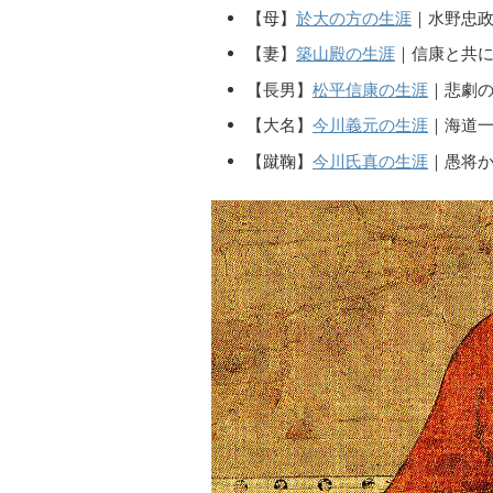
【母】
於大の方の生涯
｜水野忠
【妻】
築山殿の生涯
｜信康と共
【長男】
松平信康の生涯
｜悲劇
【大名】
今川義元の生涯
｜海道
【蹴鞠】
今川氏真の生涯
｜愚将