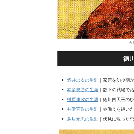
今
徳
酒井忠次の生涯
｜家康を幼少期
本多忠勝の生涯
｜数々の戦場で
榊原康政の生涯
｜徳川四天王の
井伊直政の生涯
｜赤備えを継い
鳥居元忠の生涯
｜伏見に散った