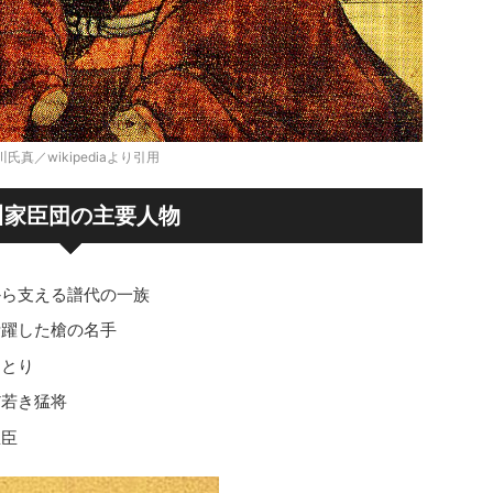
川氏真／wikipediaより引用
川家臣団の主要人物
から支える譜代の一族
活躍した槍の名手
ひとり
だ若き猛将
忠臣