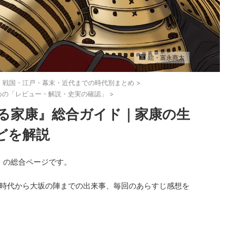
絵・富永商太
・戦国・江戸・幕末・近代までの時代別まとめ
>
めの「レビュー・解説・史実の確認」
>
る家康』総合ガイド｜家康の生
どを解説
』の総合ページです。
時代から大坂の陣までの出来事、毎回のあらすじ感想を