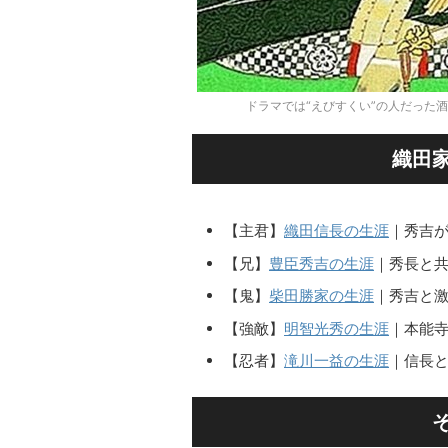
ドラマでは“えびすくい”の人だった酒井忠
織田
【主君】
織田信長の生涯
｜秀吉
【兄】
豊臣秀吉の生涯
｜秀長と
【鬼】
柴田勝家の生涯
｜秀吉と
【強敵】
明智光秀の生涯
｜本能
【忍者】
滝川一益の生涯
｜信長