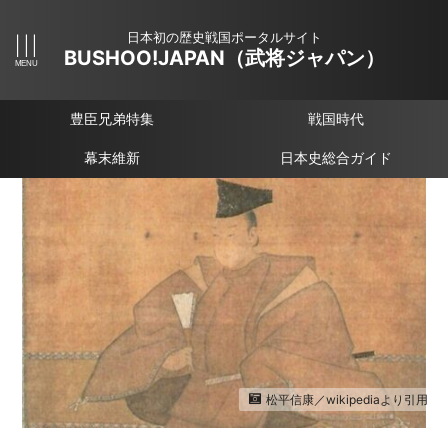
日本初の歴史戦国ポータルサイト
BUSHOO!JAPAN（武将ジャパン）
豊臣兄弟特集
戦国時代
幕末維新
日本史総合ガイド
松平信康／wikipediaより引用