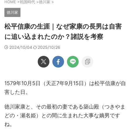
HOME
>
戦国時代
>
徳川家
>
徳川家
松平信康の生涯｜なぜ家康の長男は自害
に追い込まれたのか？諸説を考察
2024/10/04
2025/10/26
1579年10月5日（天正7年9月15日）は松平信康が自
害した日。
徳川家康と、その最初の妻である築山殿（つきやま
どの・瀬名姫）との間に生まれた大事な嫡男です
ね。