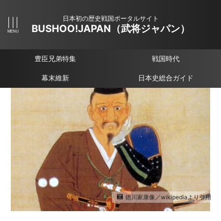
日本初の歴史戦国ポータルサイト
BUSHOO!JAPAN（武将ジャパン）
豊臣兄弟特集
戦国時代
幕末維新
日本史総合ガイド
徳川家康像／wikipediaより引用