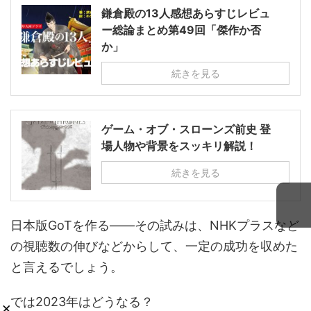
鎌倉殿の13人感想あらすじレビュ
ー総論まとめ第49回「傑作か否
か」
続きを見る
ゲーム・オブ・スローンズ前史 登
場人物や背景をスッキリ解説！
続きを見る
日本版GoTを作る――その試みは、NHKプラスなど
の視聴数の伸びなどからして、一定の成功を収めた
と言えるでしょう。
では2023年はどうなる？
×