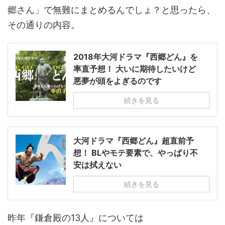
郷さん」で無難にまとめるんでしょ？と思ったら、
その通りの内容。
2018年大河ドラマ『西郷どん』を
率直予想！ 大いに期待したいけど
悪夢が頭をよぎるのです
続きを見る
大河ドラマ『西郷どん』超直前予
想！ BLやモテ要素で、やっぱり不
安は拭えない
続きを見る
昨年『鎌倉殿の13人』については