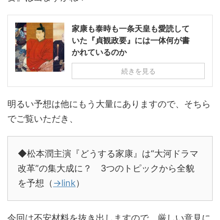
家康も泰時も一条天皇も愛読して
いた『貞観政要』には一体何が書
かれているのか
続きを見る
明るい予想は他にもう大量にありますので、そちら
でご覧いただき、
◆松本潤主演『どうする家康』は“大河ドラマ
改革”の集大成に？ 3つのトピックから全貌
を予想（
→link
）
今回は不安材料を抜き出しますので、厳しい意見に