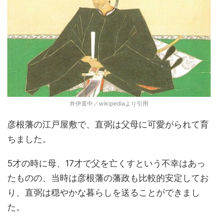
井伊直中／wikipediaより引用
彦根藩の江戸屋敷で、直弼は父母に可愛がられて育
ちました。
5才の時に母、17才で父を亡くすという不幸はあっ
たものの、当時は彦根藩の藩政も比較的安定してお
り、直弼は穏やかな暮らしを送ることができまし
た。