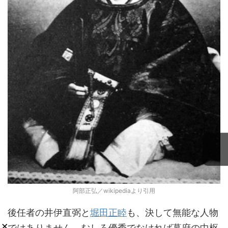
阿部正弘／wikipediaより引用
後任者の井伊直弼と
堀田正睦
も、決して無能な人物
×
ではありません。むしろ優秀でなければ幕府の中枢