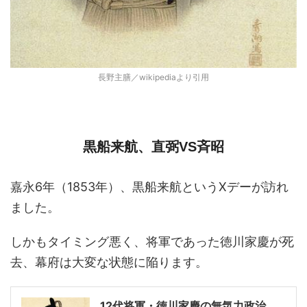
長野主膳／wikipediaより引用
黒船来航、直弼VS斉昭
嘉永6年（1853年）、黒船来航というXデーが訪れ
ました。
しかもタイミング悪く、将軍であった徳川家慶が死
去、幕府は大変な状態に陥ります。
12代将軍・徳川家慶の無気力政治