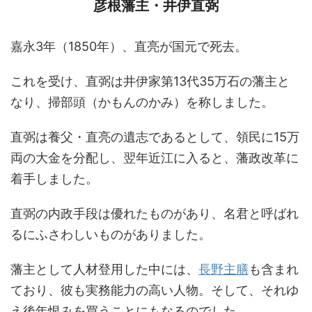
彦根藩主・井伊直弼
嘉永3年（1850年）、直亮が国元で死去。
これを受け、直弼は井伊家第13代35万石の藩主と
なり、掃部頭（かもんのかみ）を称しました。
直弼は養父・直亮の遺志であるとして、領民に15万
両の大金を分配し、翌年近江に入ると、藩政改革に
着手しました。
直弼の内政手段は優れたものがあり、名君と呼ばれ
るにふさわしいものがありました。
藩主として人材登用した中には、
長野主膳
も含まれ
ており、彼も実務能力の高い人物。そして、それゆ
え後年恨みを買うことにもなるのでした……。