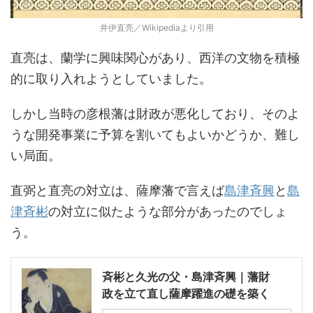
井伊直亮／Wikipediaより引用
直亮は、蘭学に興味関心があり、西洋の文物を積極
的に取り入れようとしていました。
しかし当時の彦根藩は財政が悪化しており、そのよ
うな開発事業に予算を割いてもよいかどうか、難し
い局面。
直弼と直亮の対立は、薩摩藩で言えば
島津斉興
と
島
津斉彬
の対立に似たような部分があったのでしょ
う。
斉彬と久光の父・島津斉興｜藩財
政を立て直し薩摩躍進の礎を築く