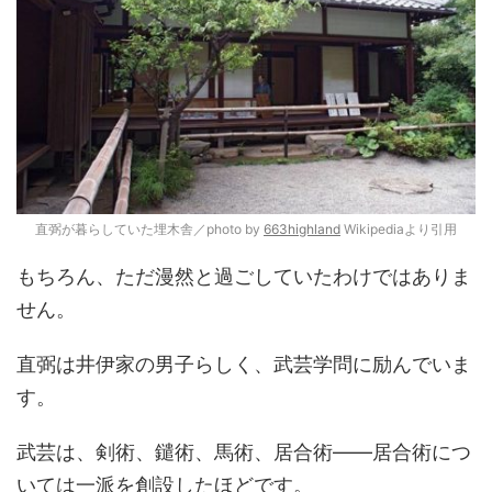
直弼が暮らしていた埋木舎／photo by
663highland
Wikipediaより引用
もちろん、ただ漫然と過ごしていたわけではありま
せん。
直弼は井伊家の男子らしく、武芸学問に励んでいま
す。
武芸は、剣術、鑓術、馬術、居合術――居合術につ
いては一派を創設したほどです。