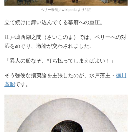
ペリー来航／wikipediaより引用
立て続けに舞い込んでくる幕府への重圧。
江戸城西湖之間（さいこのま）では、ペリーへの対
応をめぐり、激論が交わされました。
「異人の船なぞ、打ち払ってしまえばよい！」
そう強硬な攘夷論を主張したのが、水戸藩主・
徳川
斉昭
です。