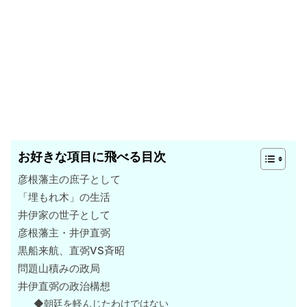
お好きな項目に飛べる目次
彦根藩主の庶子として
「埋もれ木」の生活
井伊家の世子として
彦根藩主・井伊直弼
黒船来航、直弼VS斉昭
問題山積みの政局
井伊直弼の政治構想
◆朝廷を軽んじたわけではない