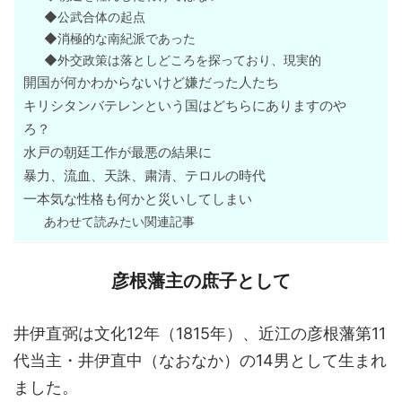
◆公武合体の起点
◆消極的な南紀派であった
◆外交政策は落としどころを探っており、現実的
開国が何かわからないけど嫌だった人たち
キリシタンバテレンという国はどちらにありますのや
ろ？
水戸の朝廷工作が最悪の結果に
暴力、流血、天誅、粛清、テロルの時代
一本気な性格も何かと災いしてしまい
あわせて読みたい関連記事
彦根藩主の庶子として
井伊直弼は文化12年（1815年）、近江の彦根藩第11
代当主・井伊直中（なおなか）の14男として生まれ
ました。