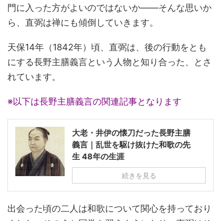
門に入った方がよいのではないか――そんな思いか
ら、直弼は禅にも傾倒していきます。
天保14年（1842年）頃、直弼は、後の行動をとも
にする長野主膳義言という人物と知り合った、とさ
れています。
※以下は長野主膳義言の関連記事となります
大老・井伊の懐刀だった長野主膳
義言｜乱世を駆け抜けた和歌の先
生 48年の生涯
続きを見る
出会った頃の二人は和歌について関心を持っており