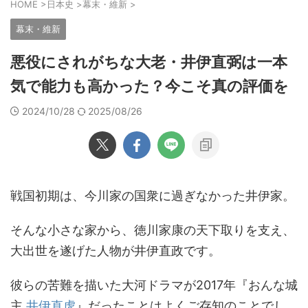
HOME
>
日本史
>
幕末・維新
>
幕末・維新
悪役にされがちな大老・井伊直弼は一本
気で能力も高かった？今こそ真の評価を
2024/10/28
2025/08/26
戦国初期は、今川家の国衆に過ぎなかった井伊家。
そんな小さな家から、徳川家康の天下取りを支え、
大出世を遂げた人物が井伊直政です。
彼らの苦難を描いた大河ドラマが2017年『おんな城
主
井伊直虎
』だったことはよくご存知のことでし