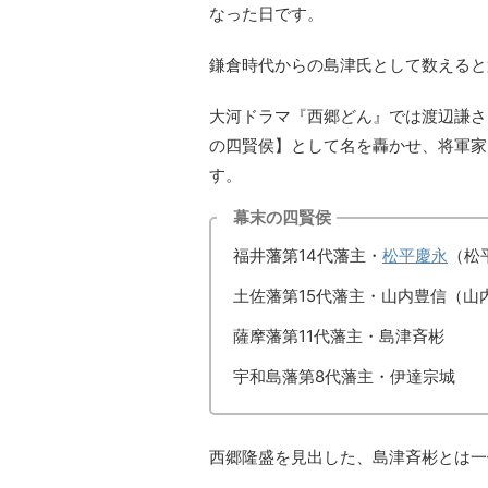
なった日です。
鎌倉時代からの島津氏として数えると
大河ドラマ『西郷どん』では渡辺謙さ
の四賢侯】として名を轟かせ、将軍家
す。
幕末の四賢侯
福井藩第14代藩主・
松平慶永
（松
土佐藩第15代藩主・山内豊信（山
薩摩藩第11代藩主・島津斉彬
宇和島藩第8代藩主・伊達宗城
西郷隆盛を見出した、島津斉彬とは一