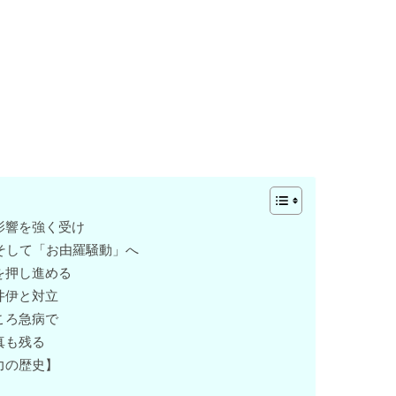
影響を強く受け
 そして「お由羅騒動」へ
を押し進める
井伊と対立
ころ急病で
真も残る
力の歴史】