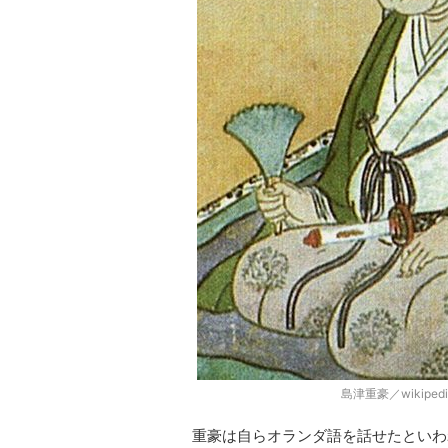
島津重豪／wikipe
重豪は自らオランダ語を話せたといわ