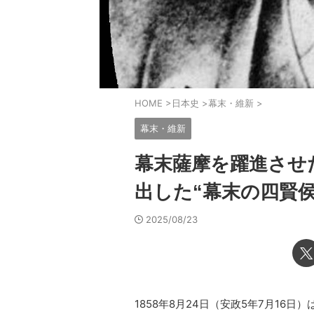
HOME
>
日本史
>
幕末・維新
>
幕末・維新
幕末薩摩を躍進させ
出した“幕末の四賢侯
2025/08/23
1858年8月24日（安政5年7月16