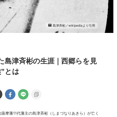
島津斉彬／wikipediaより引用
た島津斉彬の生涯｜西郷らを見
”とは
日）は薩摩藩11代藩主の島津斉彬（しまづなりあきら）が亡く