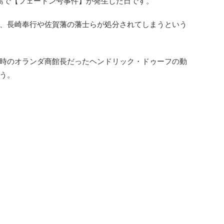
崎出島で【フェートン号事件】が発生した日です。
、長崎奉行や佐賀藩の藩士らが処分されてしまうという
時のオランダ商館長だったヘンドリック・ドゥーフの動
う。