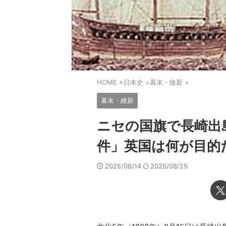
HOME
>
日本史
>
幕末・維新
>
幕末・維新
ニセの国旗で長崎出
件」英国は何が目的
2025/08/14
2025/08/25