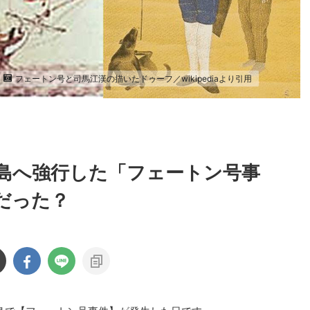
フェートン号と司馬江漢の描いたドゥーフ／wikipediaより引用
島へ強行した「フェートン号事
だった？