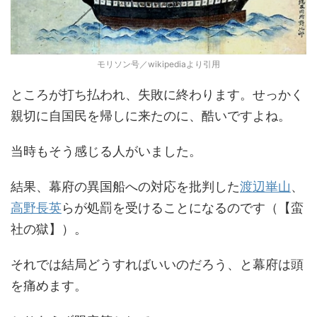
モリソン号／wikipediaより引用
ところが打ち払われ、失敗に終わります。せっかく
親切に自国民を帰しに来たのに、酷いですよね。
当時もそう感じる人がいました。
結果、幕府の異国船への対応を批判した
渡辺崋山
、
高野長英
らが処罰を受けることになるのです（【蛮
社の獄】）。
それでは結局どうすればいいのだろう、と幕府は頭
を痛めます。