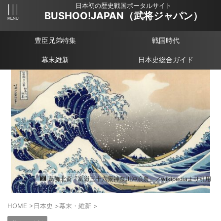
日本初の歴史戦国ポータルサイト
BUSHOO!JAPAN（武将ジャパン）
豊臣兄弟特集
戦国時代
幕末維新
日本史総合ガイド
葛飾北斎『富嶽三十六景神奈川沖浪裏』／wikipediaより引用
HOME
>
日本史
>
幕末・維新
>