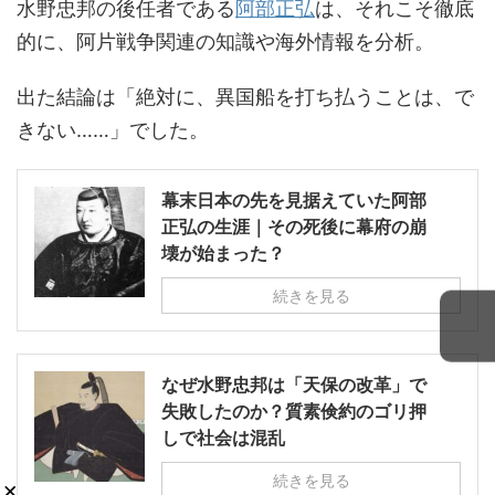
水野忠邦の後任者である
阿部正弘
は、それこそ徹底
的に、阿片戦争関連の知識や海外情報を分析。
出た結論は「絶対に、異国船を打ち払うことは、で
きない……」でした。
幕末日本の先を見据えていた阿部
正弘の生涯｜その死後に幕府の崩
壊が始まった？
続きを見る
なぜ水野忠邦は「天保の改革」で
失敗したのか？質素倹約のゴリ押
しで社会は混乱
続きを見る
×