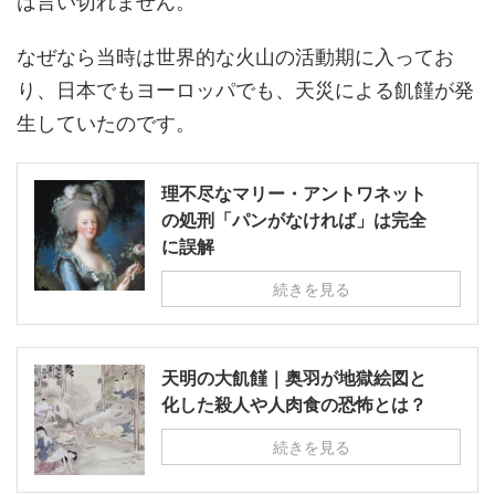
は言い切れません。
なぜなら当時は世界的な火山の活動期に入ってお
り、日本でもヨーロッパでも、天災による飢饉が発
生していたのです。
理不尽なマリー・アントワネット
の処刑「パンがなければ」は完全
に誤解
続きを見る
天明の大飢饉｜奥羽が地獄絵図と
化した殺人や人肉食の恐怖とは？
続きを見る