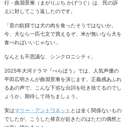
行・曲淵景漸（まがりぶち かげつぐ）は、民の訴
えに対してこう返したのです。
「昔の飢饉では犬の肉を食ったそうではないか。
今、犬なら一匹七文で買えるぞ、米が無いなら犬を
食べればいいじゃない」
なんとも不思議な、シンクロニシティ。
2025年大河ドラマ『べらぼう』では、人気声優の
平田広明さんが曲淵景漸を演じます。正義感あふれ
るあの声で、こんな下劣な台詞を吐き捨てるのでし
ょうか。期待して待ちましょう。
実は
マリー・アントワネット
とは全く関係ないもの
でしたが、こうした発言が起きたのはただの偶然と