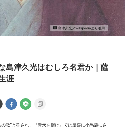
島津久光／wikipediaより引用
な島津久光はむしろ名君か｜薩
生涯
涯の敵”と称され、『青天を衝け』では慶喜に小馬鹿にさ