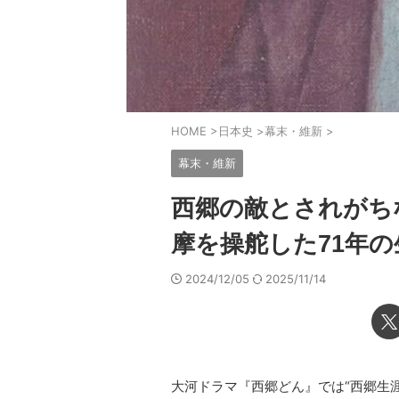
HOME
>
日本史
>
幕末・維新
>
幕末・維新
西郷の敵とされがち
摩を操舵した71年の
2024/12/05
2025/11/14
大河ドラマ『西郷どん』では“西郷生