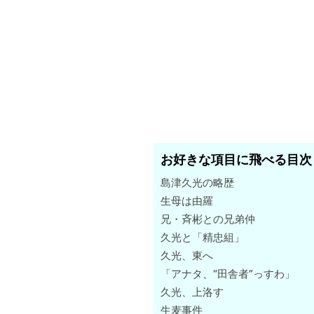
お好きな項目に飛べる目次
島津久光の略歴
生母は由羅
兄・斉彬との兄弟仲
久光と「精忠組」
久光、東へ
「アナタ、“田舎者”っすわ」
久光、上洛す
生麦事件