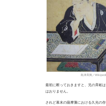
島津斉興／Wikipe
最初に断っておきますと、兄の斉彬は
はおりません。
されど幕末の薩摩藩における久光の存