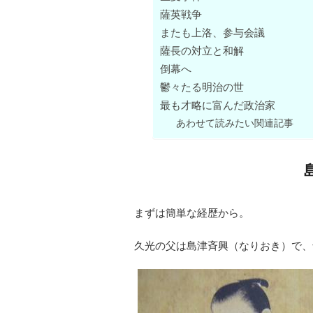
薩英戦争
またも上洛、参与会議
薩長の対立と和解
倒幕へ
鬱々たる明治の世
最も才略に富んだ政治家
あわせて読みたい関連記事
まずは簡単な経歴から。
久光の父は島津斉興（なりおき）で、