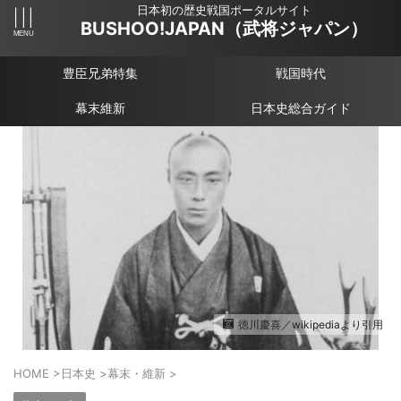
日本初の歴史戦国ポータルサイト
BUSHOO!JAPAN（武将ジャパン）
豊臣兄弟特集
戦国時代
幕末維新
日本史総合ガイド
徳川慶喜／wikipediaより引用
HOME
>
日本史
>
幕末・維新
>