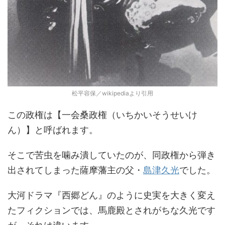
松平容保／wikipediaより引用
この政権は【一会桑政権（いちかいそうせいけ
ん）】と呼ばれます。
そこで苦虫を噛み潰していたのが、同政権から弾き
出されてしまった薩摩藩主の父・
島津久光
でした。
大河ドラマ『西郷どん』のように史実を大きく変え
たフィクションでは、馬鹿殿とされがちな久光です