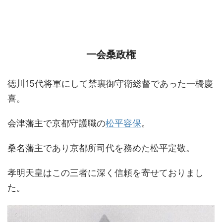
一会桑政権
徳川15代将軍にして禁裏御守衛総督であった一橋慶
喜。
会津藩主で京都守護職の
松平容保
。
桑名藩主であり京都所司代を務めた松平定敬。
孝明天皇はこの三者に深く信頼を寄せておりまし
た。