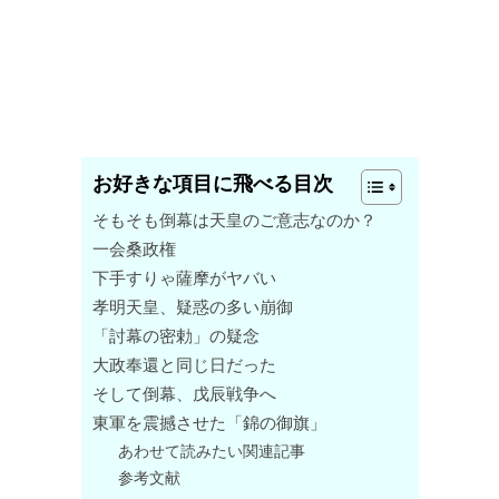
お好きな項目に飛べる目次
そもそも倒幕は天皇のご意志なのか？
一会桑政権
下手すりゃ薩摩がヤバい
孝明天皇、疑惑の多い崩御
「討幕の密勅」の疑念
大政奉還と同じ日だった
そして倒幕、戊辰戦争へ
東軍を震撼させた「錦の御旗」
あわせて読みたい関連記事
参考文献