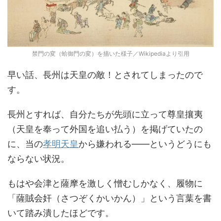
禁門の変（蛤御門の変）を描いた様子／Wikipediaより引用
早い話、長州は天皇の敵！とされてしまったので
す。
長州とすれば、自分たちが先頭に立って尊皇攘夷
（天皇を奉って外国を追い払う）を掲げていたの
に、当の
孝明天皇
から嫌われる――というどうにも
ならない状況。
もはや会津と薩摩を激しく憎むしかなく、履物に
「薩賊会奸（さつぞくかいかん）」という言葉を書
いて踏み潰したほどです。