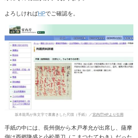
よろしければ
HP
でご確認を。
坂本龍馬が朱文字で裏書きした尺牘（手紙）／
宮内庁HPより引用
手紙の中には、長州側から木戸孝允が出席し、薩摩
側は西郷隆盛と小松帯刀（こまつたてわき）だった