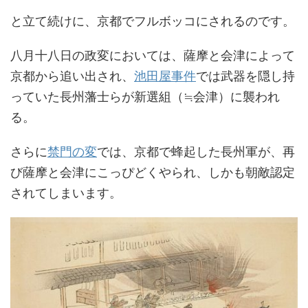
と立て続けに、京都でフルボッコにされるのです。
八月十八日の政変においては、薩摩と会津によって
京都から追い出され、
池田屋事件
では武器を隠し持
っていた長州藩士らが新選組（≒会津）に襲われ
る。
さらに
禁門の変
では、京都で蜂起した長州軍が、再
び薩摩と会津にこっぴどくやられ、しかも朝敵認定
されてしまいます。