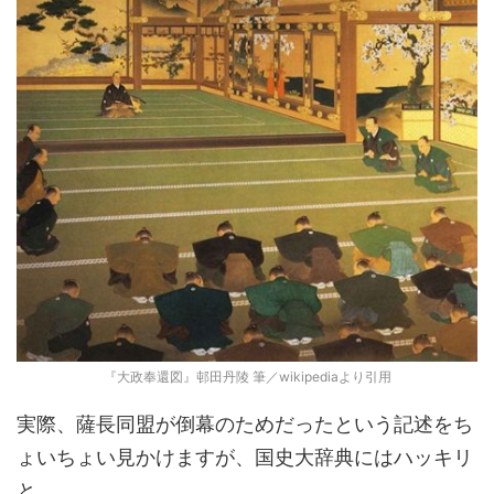
『大政奉還図』邨田丹陵 筆／wikipediaより引用
実際、薩長同盟が倒幕のためだったという記述をち
ょいちょい見かけますが、国史大辞典にはハッキリ
と