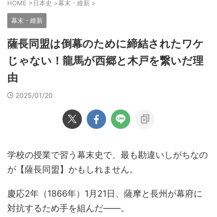
HOME
>
日本史
>
幕末・維新
>
幕末・維新
薩長同盟は倒幕のために締結されたワケ
じゃない！龍馬が西郷と木戸を繋いだ理
由
2025/01/20
学校の授業で習う幕末史で、最も勘違いしがちなの
が【薩長同盟】かもしれません。
慶応2年（1866年）1月21日、薩摩と長州が幕府に
対抗するため手を組んだ――。