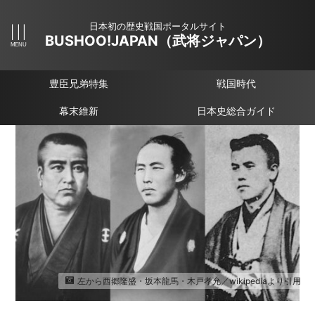
日本初の歴史戦国ポータルサイト
BUSHOO!JAPAN（武将ジャパン）
豊臣兄弟特集
戦国時代
幕末維新
日本史総合ガイド
左から西郷隆盛・坂本龍馬・木戸孝允／wikipediaより引用