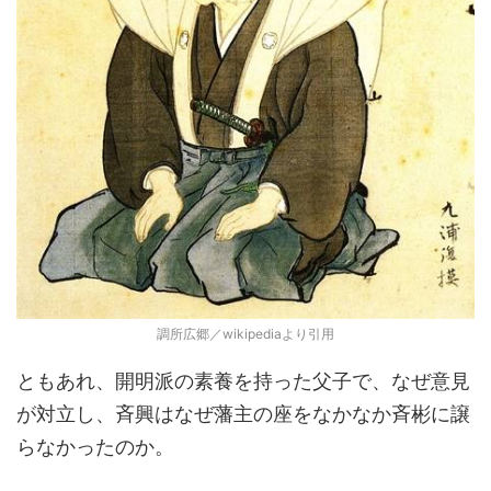
調所広郷／wikipediaより引用
ともあれ、開明派の素養を持った父子で、なぜ意見
が対立し、斉興はなぜ藩主の座をなかなか斉彬に譲
らなかったのか。