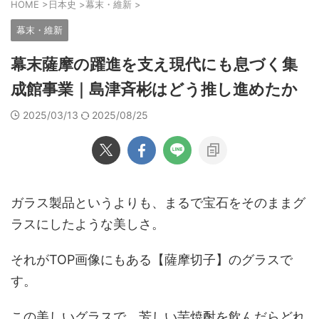
HOME
>
日本史
>
幕末・維新
>
幕末・維新
幕末薩摩の躍進を支え現代にも息づく集
成館事業｜島津斉彬はどう推し進めたか
2025/03/13
2025/08/25
ガラス製品というよりも、まるで宝石をそのままグ
ラスにしたような美しさ。
それがTOP画像にもある【薩摩切子】のグラスで
す。
この美しいグラスで、芳しい芋焼酎を飲んだらどれ