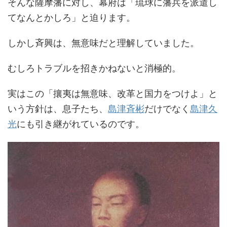
そんな薩摩藩に対し、幕府は「琉球に藩兵を派遣し
てなんとかしろ」と迫ります。
しかし斉興は、無意味だと理解していました。
むしろトラブルを招きかねないと消極的。
実はこの「攘夷は無意味、改革と国力をつけよ」と
いう方針は、息子たち、
島津斉彬
だけでなく
島津久
光
にも引き継がれているのです。