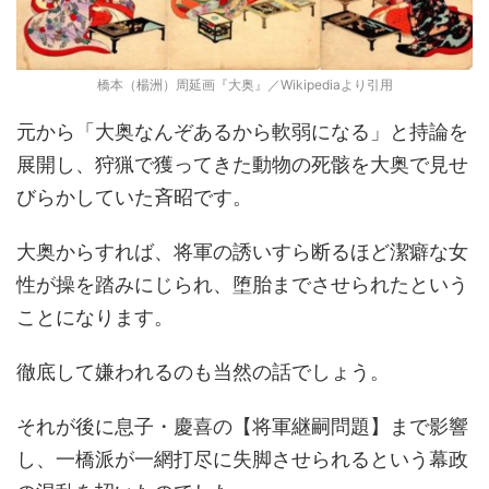
橋本（楊洲）周延画『大奥』／Wikipediaより引用
元から「大奥なんぞあるから軟弱になる」と持論を
展開し、狩猟で獲ってきた動物の死骸を大奥で見せ
びらかしていた斉昭です。
大奥からすれば、将軍の誘いすら断るほど潔癖な女
性が操を踏みにじられ、堕胎までさせられたという
ことになります。
徹底して嫌われるのも当然の話でしょう。
それが後に息子・慶喜の【将軍継嗣問題】まで影響
し、一橋派が一網打尽に失脚させられるという幕政