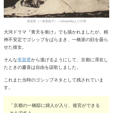
美賀君（一条美賀子）／wikipediaより引用
大河ドラマ『青天を衝け』でも描かれましたが、精
神不安定でゴシップをばらまき、一橋派の顔を曇ら
せた彼女。
そんな
美賀君
から逃げるようにして、京都に滞在し
たときの慶喜は自由を謳歌しました。
これまた当時のゴシップネタとして残されていま
す。
「京都の一橋邸に婦人が入り、後宮ができる
そうですよ」