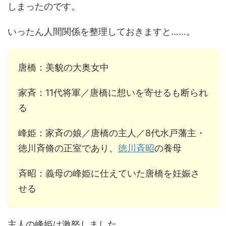
しまったのです。
いったん人間関係を整理しておきますと……。
唐橋：美貌の大奥女中
家斉：11代将軍／唐橋に想いを寄せるも断られ
る
峰姫：家斉の娘／唐橋の主人／8代水戸藩主・
徳川斉脩の正室であり、
徳川斉昭
の養母
斉昭：義母の峰姫に仕えていた唐橋を妊娠さ
せる
主人の峰姫は激怒しました。