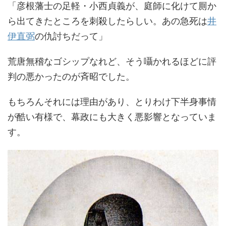
「彦根藩士の足軽・小西貞義が、庭師に化けて厠か
ら出てきたところを刺殺したらしい。あの急死は
井
伊直弼
の仇討ちだって」
荒唐無稽なゴシップなれど、そう囁かれるほどに評
判の悪かったのが斉昭でした。
もちろんそれには理由があり、とりわけ下半身事情
が酷い有様で、幕政にも大きく悪影響となっていま
す。