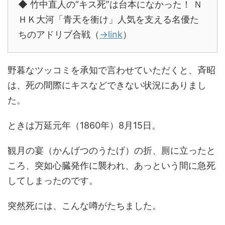
◆ 竹中直人の“キス死”は台本になかった！ Ｎ
ＨＫ大河「青天を衝け」人気を支える名優た
ちのアドリブ合戦（
→link
）
野暮なツッコミを承知で言わせていただくと、斉昭
は、死の間際にキスなどできない状況にありまし
た。
ときは万延元年（1860年）8月15日。
観月の宴（かんげつのうたげ）の折、厠に立ったと
ころ、突如心臓発作に襲われ、あっという間に急死
してしまったのです。
突然死には、こんな噂がたちました。