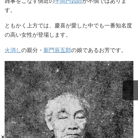
雑事をこなす側近の
平岡円四郎
が不憫ではありま
す。
ともかく上方では、慶喜が愛した中でも一番知名度
の高い女性が登場します。
火消し
の親分・
新門辰五郎
の娘であるお芳です。
×