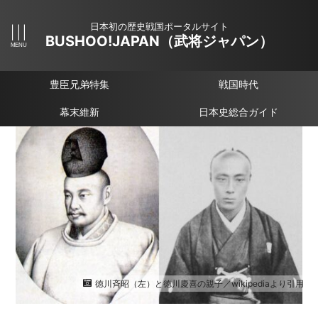
日本初の歴史戦国ポータルサイト
BUSHOO!JAPAN（武将ジャパン）
豊臣兄弟特集
戦国時代
幕末維新
日本史総合ガイド
徳川斉昭（左）と徳川慶喜の親子／wikipediaより引用