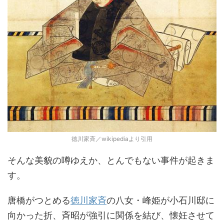
徳川家斉／wikipediaより引用
そんな美貌の噂ゆえか、とんでもない事件が起きま
す。
唐橋がつとめる
徳川家斉
の八女・峰姫が小石川邸に
向かった折、斉昭が強引に関係を結び、懐妊させて