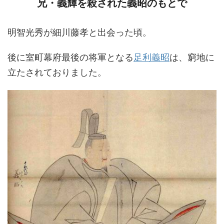
兄・義輝を殺された義昭のもとで
明智光秀が細川藤孝と出会った頃。
後に室町幕府最後の将軍となる
足利義昭
は、窮地に
立たされておりました。