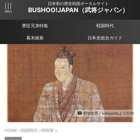
日本初の歴史戦国ポータルサイト
BUSHOO!JAPAN（武将ジャパン）
豊臣兄弟特集
戦国時代
幕末維新
日本史総合ガイド
明智光秀／wikipediaより引用
HOME
>
戦国時代
>
明智家
>