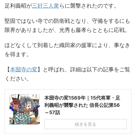
足利義昭が
三好三人衆
らに襲撃されたのです。
堅固ではない寺での防衛戦となり、守備をするにも
限界がありましたが、光秀も藤孝らとともに応戦。
ほどなくして到着した織田家の援軍により、事なき
を得ます。
【
本圀寺の変
】と呼ばれ、詳細は以下の記事をご覧
ください。
本圀寺の変1569年｜15代将軍・足
利義昭が襲撃された 信長公記第56
～57話
続きを見る