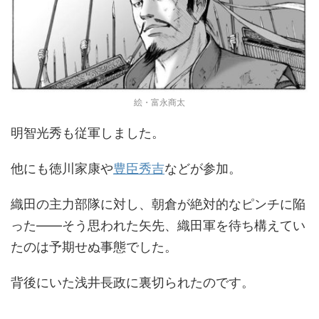
絵・富永商太
明智光秀も従軍しました。
他にも徳川家康や
豊臣秀吉
などが参加。
織田の主力部隊に対し、朝倉が絶対的なピンチに陥
った――そう思われた矢先、織田軍を待ち構えてい
たのは予期せぬ事態でした。
背後にいた浅井長政に裏切られたのです。