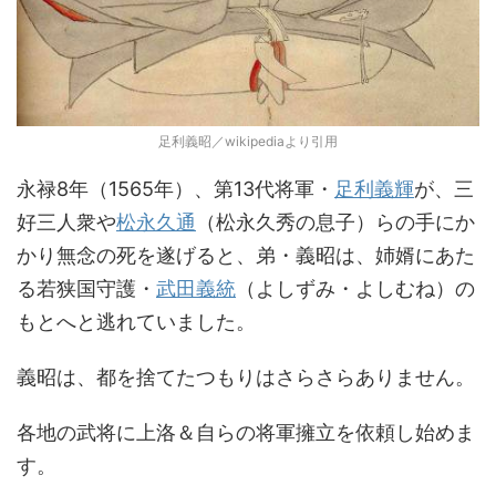
足利義昭／wikipediaより引用
永禄8年（1565年）、第13代将軍・
足利義輝
が、三
好三人衆や
松永久通
（松永久秀の息子）らの手にか
かり無念の死を遂げると、弟・義昭は、姉婿にあた
る若狭国守護・
武田義統
（よしずみ・よしむね）の
もとへと逃れていました。
義昭は、都を捨てたつもりはさらさらありません。
各地の武将に上洛＆自らの将軍擁立を依頼し始めま
す。