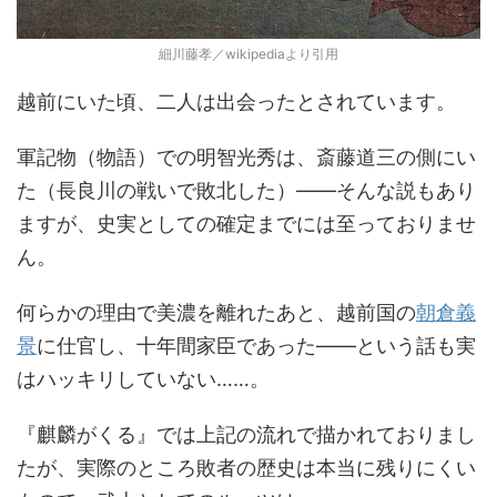
細川藤孝／wikipediaより引用
越前にいた頃、二人は出会ったとされています。
軍記物（物語）での明智光秀は、斎藤道三の側にい
た（長良川の戦いで敗北した）――そんな説もあり
ますが、史実としての確定までには至っておりませ
ん。
何らかの理由で美濃を離れたあと、越前国の
朝倉義
景
に仕官し、十年間家臣であった――という話も実
はハッキリしていない……。
『麒麟がくる』では上記の流れで描かれておりまし
たが、実際のところ敗者の歴史は本当に残りにくい