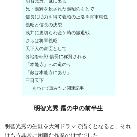
明智光秀、世に出る
兄・義輝を殺された義昭のもとで
信長に助力を得て義昭の上洛＆将軍就任
義昭と信長の決裂
浅井に裏切られ金ケ崎の撤退戦
さらば将軍義昭
天下人の家臣として
各地を転戦 信長に称賛される
「本能寺」への道のり
「敵は本能寺にあり」
三日天下
あわせて読みたい関連記事
明智光秀 霧の中の前半生
明智光秀の生涯を大河ドラマで描くとなると、それ
はもう非常に困難な作業のはずでした。