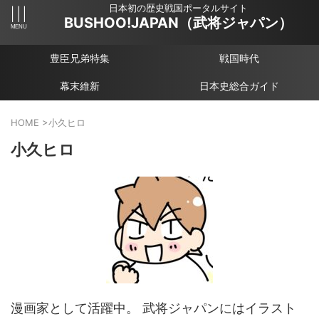
日本初の歴史戦国ポータルサイト
BUSHOO!JAPAN（武将ジャパン）
豊臣兄弟特集
戦国時代
幕末維新
日本史総合ガイド
HOME
>
小久ヒロ
小久ヒロ
漫画家として活躍中。 武将ジャパンにはイラスト