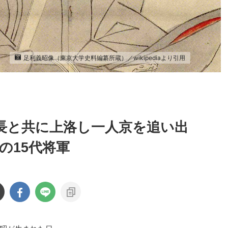
足利義昭像（東京大学史料編纂所蔵）／wikipediaより引用
長と共に上洛し一人京を追い出
の15代将軍