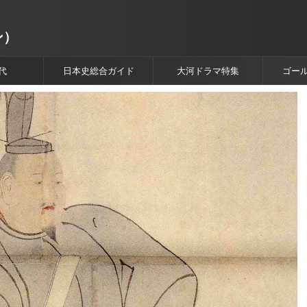
ン）
代
日本史総合ガイド
大河ドラマ特集
ゴー