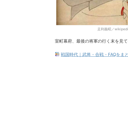
足利義昭／wikipe
室町幕府、最後の将軍の行く末を見て
戦国時代｜武将・合戦・FAQをま