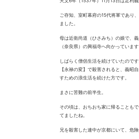
天文6年（1537年）11月13日は足
ご存知、室町幕府の15代将軍であり、
ました。
母は近衛尚道（ひさみち）の娘で、義
（奈良県）の興福寺へ向かっています
しばらく僧侶生活を続けていたのですが
【永禄の変】で殺害されると、義昭自
すための浪生活を続けた方です。
まさに苦難の前半生。
その頃は、おちおち家に帰ることもで
てましたね。
兄を殺害した連中が京都にいて、危険