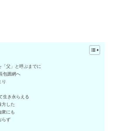
を「父」と呼ぶまでに
長包囲網へ
まり
て生き永らえる
味方した
伽衆にも
おらず