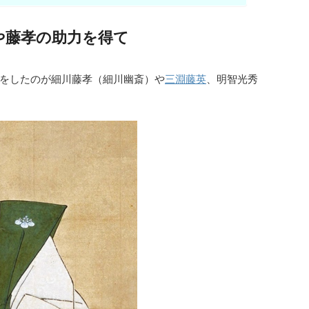
や藤孝の助力を得て
をしたのが細川藤孝（細川幽斎）や
三淵藤英
、明智光秀