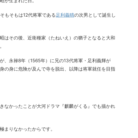
利義昭が生まれた日。
そもそもは12代将軍である
足利義晴
の次男として誕生し
昭はその後、近衛種家（たねいえ）の猶子となると大和
。
、永禄8年（1565年）に兄の13代将軍・足利義輝が
身の身に危険が及んで寺を脱出、以降は将軍就任を目指
きなかったことが大河ドラマ『麒麟がくる』でも描かれ
極まりなかったからです。