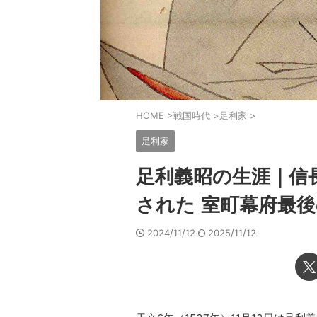
HOME
>
戦国時代
>
足利家
>
足利家
足利義昭の生涯｜信
された 室町幕府最後
2024/11/12
2025/11/12