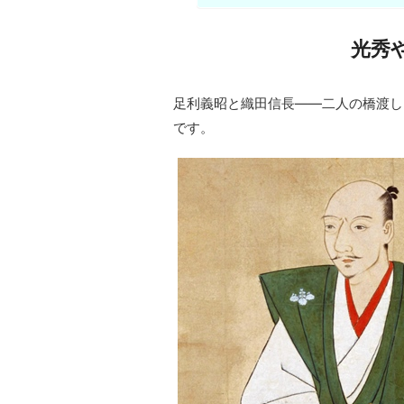
光秀
足利義昭と織田信長――二人の橋渡し
です。