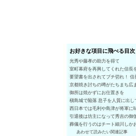
お好きな項目に飛べる目次
光秀や藤孝の助力を得て
室町幕府を再興してくれた信長
要望書を出されてブチ切れ！ 信
京都焼き討ちの噂がたちまち広
御所は焼かずにお仕置きを
槇島城で陥落 息子を人質に出し
西日本では毛利や島津が将軍に
引退後は坊主になって秀吉の御
葬儀を行うのはチート細川しか
あわせて読みたい関連記事