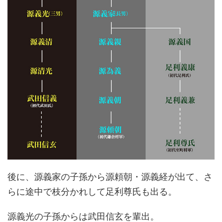
後に、源義家の子孫から源頼朝・源義経が出て、さ
らに途中で枝分かれして足利尊氏も出る。
源義光の子孫からは武田信玄を輩出。