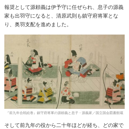
報奨として源頼義は伊予守に任ぜられ、息子の源義
家も出羽守になると、清原武則も鎮守府将軍とな
り、奥羽支配を進めました。
『前九年合戦絵巻』鎮守府将軍の源頼義と息子・源義家／国立国会図書館蔵
そして前九年の役から二十年ほどが経ち、どの家で