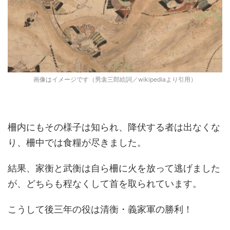
画像はイメージです（男衾三郎絵詞／wikipediaより引用）
柵内にもその様子は知られ、降伏する者は出なくな
り、柵中では食糧が尽きました。
結果、家衡と武衡は自ら柵に火を放って逃げました
が、どちらも程なくして首を取られています。
こうして後三年の役は清衡・義家軍の勝利！