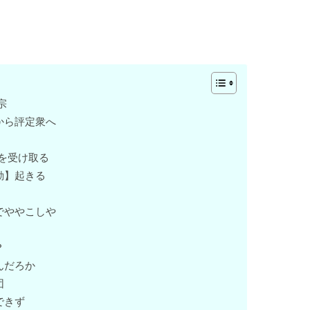
宗
から評定衆へ
書を受け取る
動】起きる
でややこしや
？
んだろか
団
できず