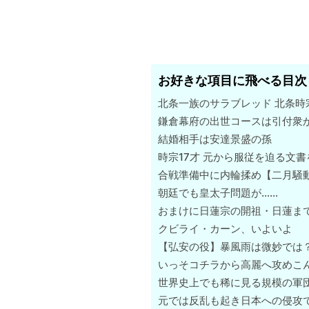
お好きな項目に飛べる目次
北条一族のサラブレッド 北条時
鎌倉幕府の出世コースは引付衆
結婚相手は安達景盛の孫
時宗17才 元から服従を迫る文
合戦準備中に内輪揉め【二月騒
朝廷でも皇太子問題が……
おまけに日蓮宗の開祖・日蓮ま
クビライ・カーン、いよいよ
【弘安の役】暴風雨は微妙では
いっそコチラから高麗へ攻めこ
世界史上でも稀に見る規模の軍
元では反乱も起き日本への侵攻