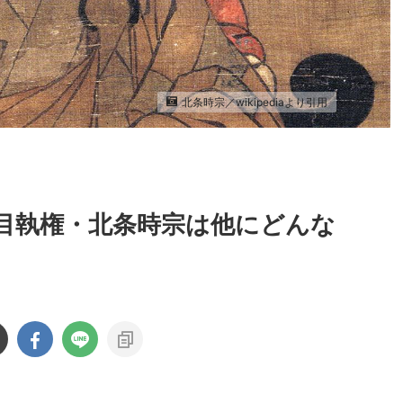
北条時宗／wikipediaより引用
目執権・北条時宗は他にどんな