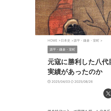
HOME
>
日本史
>
源平・鎌倉・室町
>
源平・鎌倉・室町
元寇に勝利した八代
実績があったのか
2025/04/03
2025/08/26