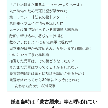
「これ絶対また来るよ……やべーよやべーよ」
九州防備のため元寇防塁が築かれた
第二ラウンド【弘安の役】スタート！
東路軍へフェイク情報を流した!?
九州とは道で繋がっている陸繋島の志賀島
敵船に斬り込み、将校を生け捕る
数をアテにしようにも 江南軍は現れず
日本軍が日中から攻め込み、夜明けまで戦闘が続く
ついにやってきた暴風雨
撤退した元軍は、その後どうなったん？
まだまだ元軍はやってくる！かもしれない
蒙古襲来絵詞は幕府に功績を認めさせるため？
元寇が終わってから30年以上も待たされた
あわせて読みたい関連記事
鎌倉当時は「蒙古襲来」等と呼ばれてい