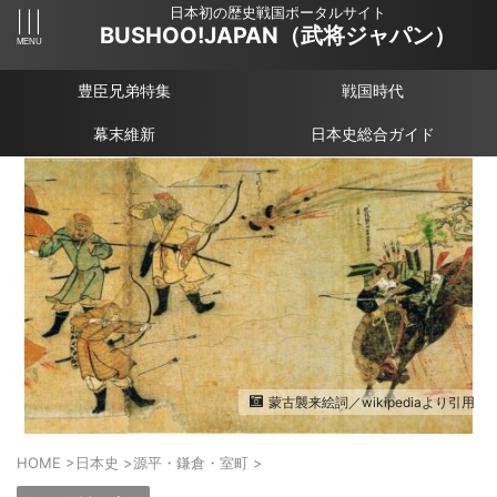
日本初の歴史戦国ポータルサイト
BUSHOO!JAPAN（武将ジャパン）
豊臣兄弟特集
戦国時代
幕末維新
日本史総合ガイド
蒙古襲来絵詞／wikipediaより引用
HOME
>
日本史
>
源平・鎌倉・室町
>