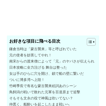
お好きな項目に飛べる目次
鎌倉当時は「蒙古襲来」等と呼ばれていた
元の使者を妨害してやれ！
南宋からの渡来僧によって「元」のヤバさが伝えられ
日本攻略に全力注げる 舞台は整った
女は手のひらに穴を開け、鎖で船の壁に繋いだ
ついに博多湾へ上陸！
竹崎季長で有名な蒙古襲来絵詞あのシーン
鳥飼潟の戦いで敗れた元軍を百道原まで追撃
そもそも文永の役で神風は吹いてない？
仲悪く、船酔いを起こしたまま戦いへ