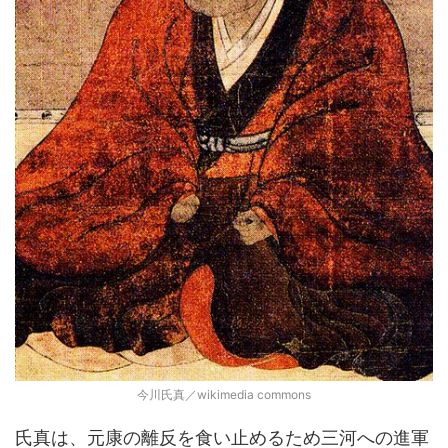
今川氏真／wikimedia commons
氏真は、元康の離反を食い止めるため三河への進軍