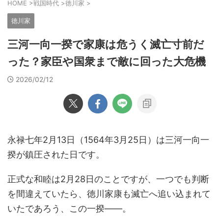
HOME
>
戦国時代
>
徳川家
>
徳川家
三河一向一揆で家康は危うく滅亡寸前だ
った？家臣や国衆まで敵に回った大危機
2026/02/12
永禄七年2月13日（1564年3月25日）は三河一向一
揆が鎮圧された日です。
正式な和睦は2月28日のことですが、一つでも判断
を間違えていたら、徳川家康も滅亡へ追い込まれて
いたであろう、この一揆――。