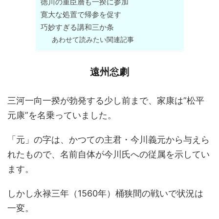
徳川の重臣層も一揆に参加
寛大な処置で帰参を促す
巧妙すぎる講和三か条
あわせて読みたい関連記事
遠州忩劇
三河一向一揆が勃発する少し前まで、家康は”松平
元康”を名乗っていました。
「元」の字は、かつての主君・今川義元から与えら
れたもので、名前自体が今川氏への従属を示してい
ます。
しかし永禄三年（1560年）桶狭間の戦いで状況は
一変。