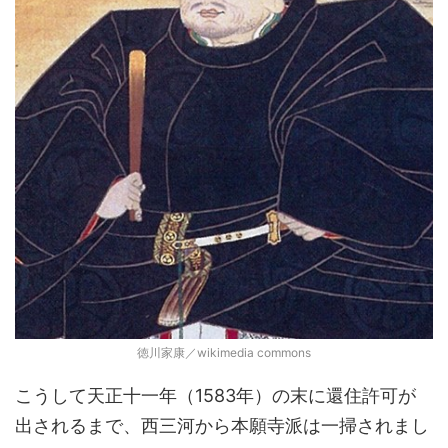
徳川家康／wikimedia commons
こうして天正十一年（1583年）の末に還住許可が
出されるまで、西三河から本願寺派は一掃されまし