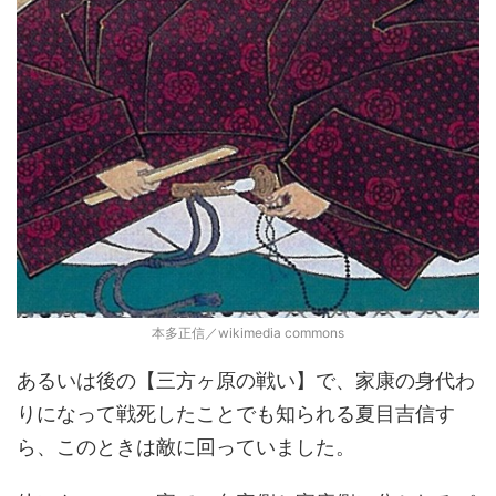
本多正信／wikimedia commons
あるいは後の【三方ヶ原の戦い】で、家康の身代わ
りになって戦死したことでも知られる夏目吉信す
ら、このときは敵に回っていました。