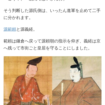
そう判断した源氏側は、いったん進軍を止めて二手
に分かれます。
源範頼
と源義経。
範頼は鎌倉へ戻って源頼朝の指示を仰ぎ、義経は京
へ残って市街ごと皇居を守ることにしました。