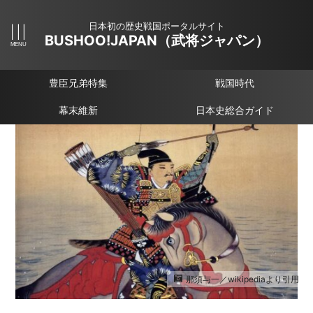
日本初の歴史戦国ポータルサイト
BUSHOO!JAPAN（武将ジャパン）
豊臣兄弟特集
戦国時代
幕末維新
日本史総合ガイド
那須与一／wikipediaより引用