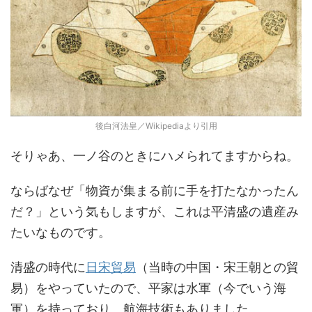
後白河法皇／Wikipediaより引用
そりゃあ、一ノ谷のときにハメられてますからね。
ならばなぜ「物資が集まる前に手を打たなかったん
だ？」という気もしますが、これは平清盛の遺産み
たいなものです。
清盛の時代に
日宋貿易
（当時の中国・宋王朝との貿
易）をやっていたので、平家は水軍（今でいう海
軍）を持っており、航海技術もありました。