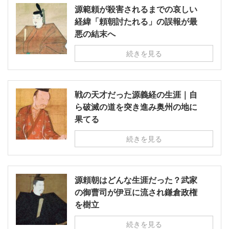
源範頼が殺害されるまでの哀しい
経緯「頼朝討たれる」の誤報が最
悪の結末へ
続きを見る
戦の天才だった源義経の生涯｜自
ら破滅の道を突き進み奥州の地に
果てる
続きを見る
源頼朝はどんな生涯だった？武家
の御曹司が伊豆に流され鎌倉政権
を樹立
続きを見る