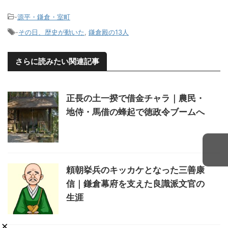
-
源平・鎌倉・室町
-
その日、歴史が動いた
,
鎌倉殿の13人
さらに読みたい関連記事
正長の土一揆で借金チャラ｜農民・
地侍・馬借の蜂起で徳政令ブームへ
頼朝挙兵のキッカケとなった三善康
信｜鎌倉幕府を支えた良識派文官の
生涯
×