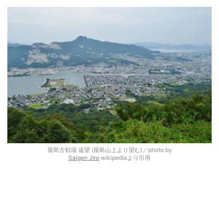
屋島古戦場 遠望 (屋島山上より望む)／photo by
Saigen Jiro
wikipediaより引用