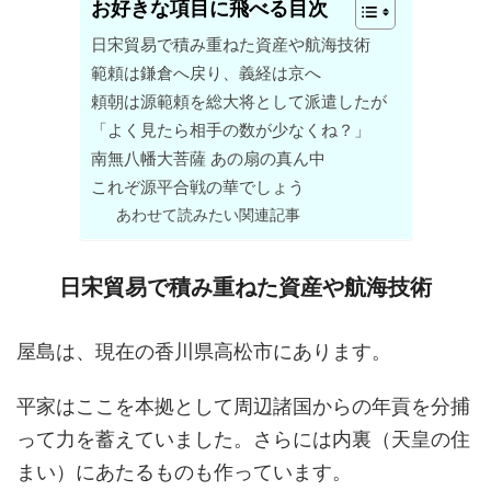
お好きな項目に飛べる目次
日宋貿易で積み重ねた資産や航海技術
範頼は鎌倉へ戻り、義経は京へ
頼朝は源範頼を総大将として派遣したが
「よく見たら相手の数が少なくね？」
南無八幡大菩薩 あの扇の真ん中
これぞ源平合戦の華でしょう
あわせて読みたい関連記事
日宋貿易で積み重ねた資産や航海技術
屋島は、現在の香川県高松市にあります。
平家はここを本拠として周辺諸国からの年貢を分捕
って力を蓄えていました。さらには内裏（天皇の住
まい）にあたるものも作っています。