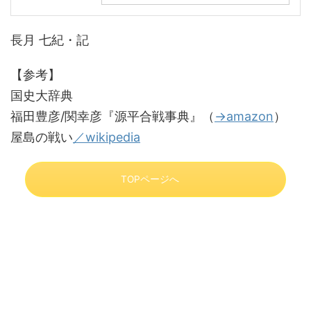
長月 七紀・記
【参考】
国史大辞典
福田豊彦/関幸彦『源平合戦事典』（
→amazon
）
屋島の戦い
／wikipedia
TOPページへ