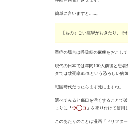
簡単に言いますと……。
【ものすごい痙攣がおきたり、そ
重症の場合は呼吸筋の麻痺をおこして
現代の日本では年間100人前後と患者
タでは致死率85％という恐ろしい病
戦国時代だったらまず死にますね。
調べてみると傷口を汚くすることで破
じりに
「
ウ◯コ
」
を塗り付けて使用
このあたりのことは漫画『ドリフター