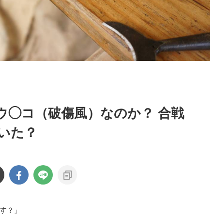
ウ◯コ（破傷風）なのか？ 合戦
いた？
す？」