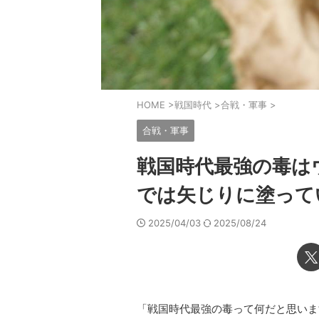
HOME
>
戦国時代
>
合戦・軍事
>
合戦・軍事
戦国時代最強の毒は
では矢じりに塗って
2025/04/03
2025/08/24
「戦国時代最強の毒って何だと思いま