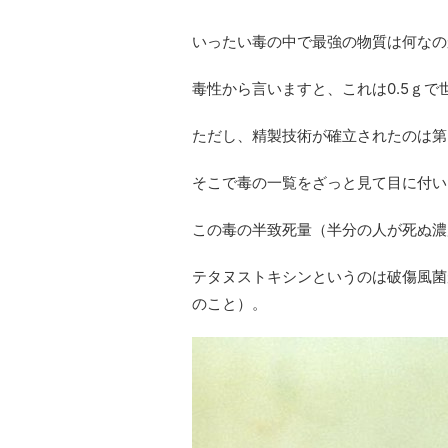
いったい毒の中で最強の物質は何なの
毒性から言いますと、これは0.5ｇ
ただし、精製技術が確立されたのは第
そこで毒の一覧をざっと見て目に付い
この毒の半致死量（半分の人が死ぬ濃度）は2
テタヌストキシンというのは破傷風菌が
のこと）。