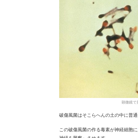
顕微鏡で見
破傷風菌はそこらへんの土の中に普通
この破傷風菌の作る毒素が神経細胞に
神経を興奮』させます。