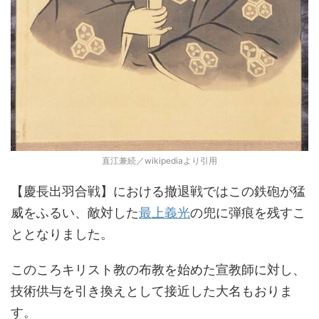
直江兼続／wikipediaより引用
【慶長出羽合戦】における撤退戦ではこの鉄砲が猛
威をふるい、敵対した
最上義光
の兜に弾痕を残すこ
ととなりました。
このころキリスト教の布教を始めた宣教師に対し、
技術供与を引き換えとして接近した大名もおりま
す。