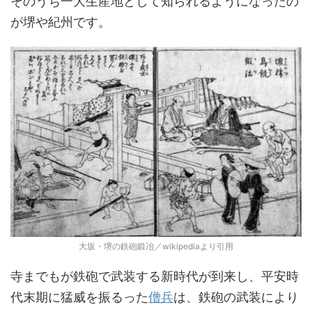
そのうち一大生産地として知られるようになったの
が堺や紀州です。
大坂・堺の鉄砲鍛冶／wikipediaより引用
寺までもが鉄砲で武装する新時代が到来し、平安時
代末期に猛威を振るった
僧兵
は、鉄砲の武装により