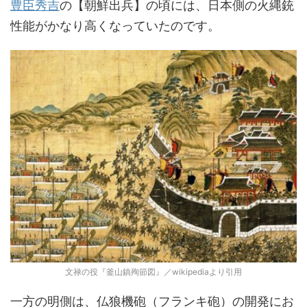
豊臣秀吉
の【朝鮮出兵】の頃には、日本側の火縄銃
性能がかなり高くなっていたのです。
文禄の役『釜山鎮殉節図』／wikipediaより引用
一方の明側は、仏狼機砲（フランキ砲）の開発にお