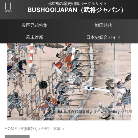
日本初の歴史戦国ポータルサイト
BUSHOO!JAPAN（武将ジャパン）
豊臣兄弟特集
戦国時代
幕末維新
日本史総合ガイド
長篠合戦図屏風より／wikipediaより引用
HOME
>
戦国時代
>
合戦・軍事
>