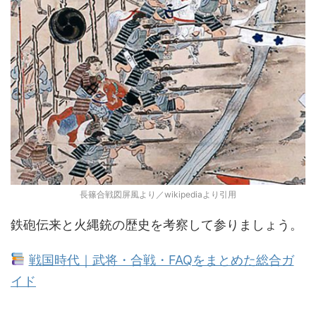
長篠合戦図屏風より／wikipediaより引用
鉄砲伝来と火縄銃の歴史を考察して参りましょう。
戦国時代｜武将・合戦・FAQをまとめた総合ガ
イド