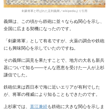
剣豪将軍と呼ばれた足利義輝／wikipediaより引用
義輝は、この頃から鉄砲に並々ならぬ関心を示し、
全国に広まる契機になったのです。
「剣豪将軍」として有名ですが、火薬の調合や鉄砲
にも興味関心を示していたのですね。
その義輝に謁見を果たすことで、地方の大名も新兵
器について知る――そんな恩恵を受けた一人が上杉
謙信でした。
鉄砲伝来は西日本で海に近いエリアが有利でした
が、将軍の権威により知ることもできたのです。
上杉家では、
直江兼続
も鉄砲に大きな関心を示しま