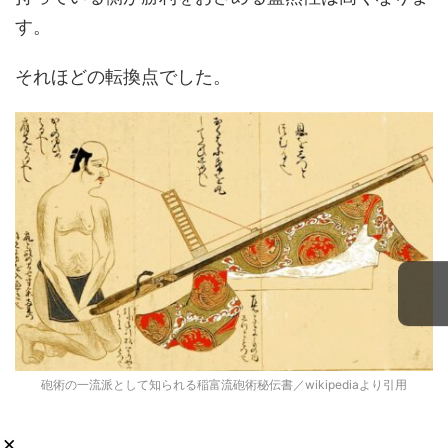
す。
それほどの転換点でした。
砲術の一流派として知られる稲富流砲術秘伝書／wikipediaより引用
×