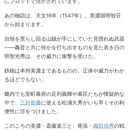
にプロットで活かされています。
あの物語は、天文16年（1547年）、美濃国明智荘
から始まります。
自領を荒らし回る山賊が手にしていた見慣れぬ武器
――轟音と共に何かを打ち出すものを見た若き日の
明智光秀は、その威力に衝撃を受けた。
鉄砲は本州美濃まであるものの、正体や威力がわか
るほどでもない。
畿内でも室町幕府の足利義輝や幕臣たちが懐疑的な
中で、
三好長慶
に使える松浦久秀がいち早くその利
便性に目をつけました。
このころの美濃・斎藤道三と、尾張・
織田信秀
の戦