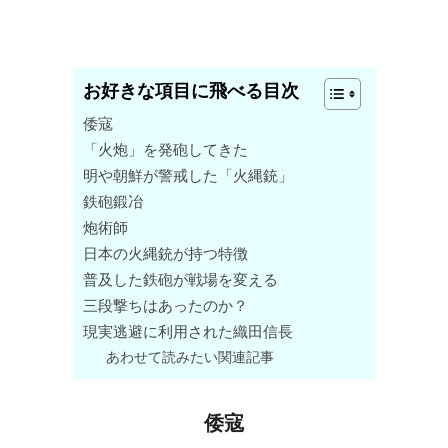
お好きな項目に飛べる目次
倭寇
「火炮」を発砲してきた
明や朝鮮が警戒した「火縄銃」
鉄砲鍛冶
炮術師
日本の火縄銃が持つ特徴
普及した鉄砲が戦場を変える
三段撃ちはあったのか？
現実逃避に利用された織田信長
あわせて読みたい関連記事
倭寇