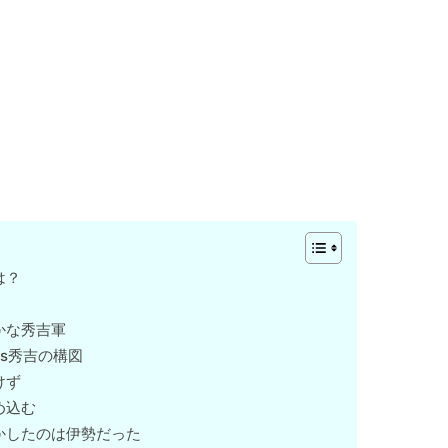
は？
かな秀吉軍
s秀吉の構図
けず
め込む
かしたのは伊勢だった