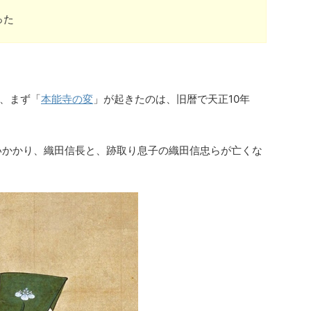
った
、まず「
本能寺の変
」が起きたのは、旧暦で天正10年
いかかり、織田信長と、跡取り息子の織田信忠らが亡くな