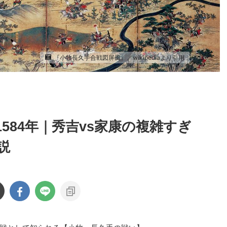
『小牧長久手合戦図屏風』／wikipediaより引用
584年｜秀吉vs家康の複雑すぎ
説