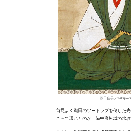
織田信長／wikipe
首尾よく織田のツートップを倒した光
ころで現れたのが、備中高松城の水攻