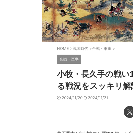
HOME
>
戦国時代
>
合戦・軍事
>
合戦・軍事
小牧・長久手の戦い1
る戦況をスッキリ解
2024/11/20
2024/11/21