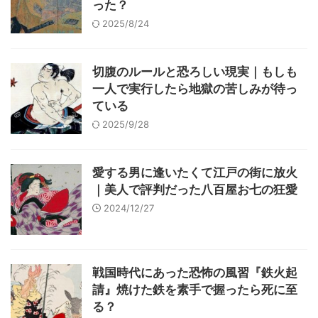
った？
2025/8/24
切腹のルールと恐ろしい現実｜もしも
一人で実行したら地獄の苦しみが待っ
ている
2025/9/28
愛する男に逢いたくて江戸の街に放火
｜美人で評判だった八百屋お七の狂愛
2024/12/27
戦国時代にあった恐怖の風習『鉄火起
請』焼けた鉄を素手で握ったら死に至
る？