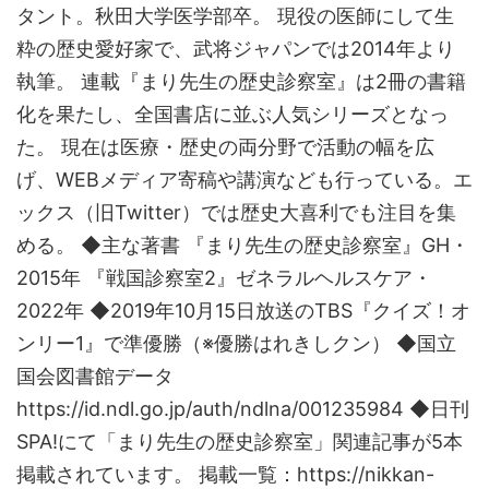
タント。秋田大学医学部卒。 現役の医師にして生
粋の歴史愛好家で、武将ジャパンでは2014年より
執筆。 連載『まり先生の歴史診察室』は2冊の書籍
化を果たし、全国書店に並ぶ人気シリーズとなっ
た。 現在は医療・歴史の両分野で活動の幅を広
げ、WEBメディア寄稿や講演なども行っている。エ
ックス（旧Twitter）では歴史大喜利でも注目を集
める。 ◆主な著書 『まり先生の歴史診察室』GH・
2015年 『戦国診察室2』ゼネラルヘルスケア・
2022年 ◆2019年10月15日放送のTBS『クイズ！オ
ンリー1』で準優勝（※優勝はれきしクン） ◆国立
国会図書館データ
https://id.ndl.go.jp/auth/ndlna/001235984 ◆日刊
SPA!にて「まり先生の歴史診察室」関連記事が5本
掲載されています。 掲載一覧：https://nikkan-