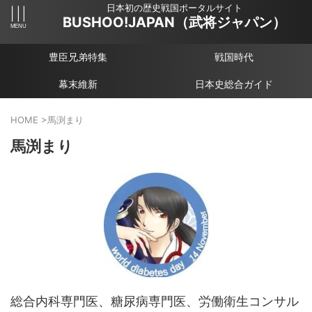
日本初の歴史戦国ポータルサイト
BUSHOO!JAPAN（武将ジャパン）
豊臣兄弟特集
戦国時代
幕末維新
日本史総合ガイド
HOME
>
馬渕まり
馬渕まり
総合内科専門医、糖尿病専門医、労働衛生コンサル