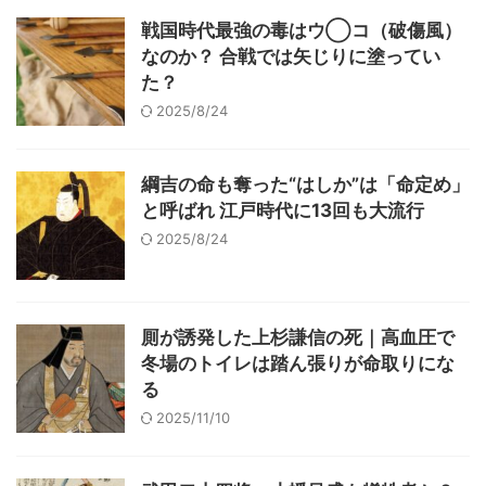
戦国時代最強の毒はウ◯コ（破傷風）
なのか？ 合戦では矢じりに塗ってい
た？
2025/8/24
綱吉の命も奪った“はしか”は「命定め」
と呼ばれ 江戸時代に13回も大流行
2025/8/24
厠が誘発した上杉謙信の死｜高血圧で
冬場のトイレは踏ん張りが命取りにな
る
2025/11/10