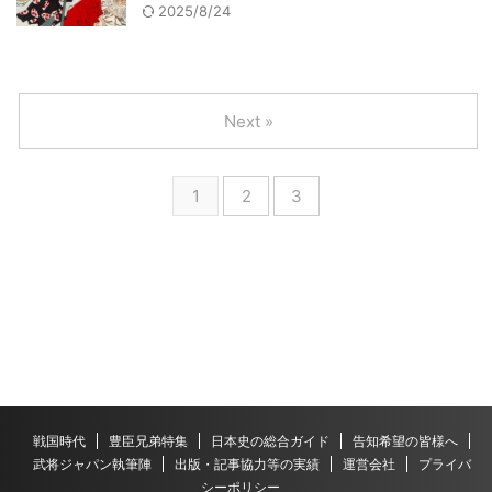
2025/8/24
Next »
1
2
3
戦国時代
豊臣兄弟特集
日本史の総合ガイド
告知希望の皆様へ
武将ジャパン執筆陣
出版・記事協力等の実績
運営会社
プライバ
シーポリシー