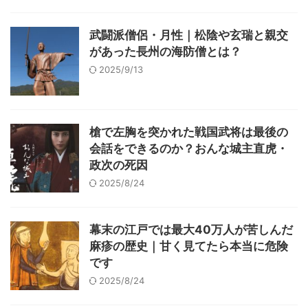
武闘派僧侶・月性｜松陰や玄瑞と親交
があった長州の海防僧とは？
2025/9/13
槍で左胸を突かれた戦国武将は最後の
会話をできるのか？おんな城主直虎・
政次の死因
2025/8/24
幕末の江戸では最大40万人が苦しんだ
麻疹の歴史｜甘く見てたら本当に危険
です
2025/8/24