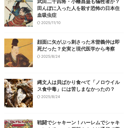
武田二十四将・小幡昌盛も犠牲者か？
田んぼに入った人を殺す恐怖の日本住
血吸虫症
2025/11/10
顔面に矢がぶっ刺さった木曽義仲は即
死だった？史実と現代医学から考察
2025/8/24
縄文人は貝ばかり食べて「ノロウイル
ス食中毒」には苦しまなかったの？
2025/8/24
戦闘でシャキーン！ハーレムでシャキ