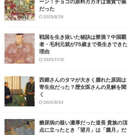
ーン！チョコの原料カカオは通貨で薬
だった
2025/8/24
戦国を生き抜いた秘訣は禁酒？中国覇
者・毛利元就が75歳まで長生きできた
理由
2025/11/10
西郷さんのタマが大きく腫れた原因は
寄生虫だった？歴女医さんの見解を聞
く
2025/8/24
糖尿病の疑い濃厚だった道長 貴族の頂
点に立ったとき「望月」は「朧月」だ