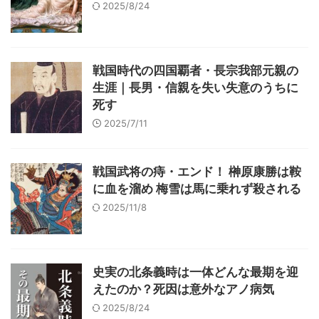
2025/8/24
戦国時代の四国覇者・長宗我部元親の
生涯｜長男・信親を失い失意のうちに
死す
2025/7/11
戦国武将の痔・エンド！ 榊原康勝は鞍
に血を溜め 梅雪は馬に乗れず殺される
2025/11/8
史実の北条義時は一体どんな最期を迎
えたのか？死因は意外なアノ病気
2025/8/24