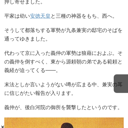
押し寄せました。
平家は幼い
安徳天皇
と三種の神器をもち、西へ。
そうして都落ちする軍勢が九条兼実の邸宅のそばを
通ってゆきました。
代わって京に入った義仲の軍勢は狼藉におよぶ。そ
の義仲を倒すべく、東から源頼朝の弟である範頼と
義経が迫ってくる――。
末法としか言いようがない噂が広まる中、兼実の耳
に信じがたい報告が入ります。
義仲が、後白河院の御所を襲撃したというのです。
×