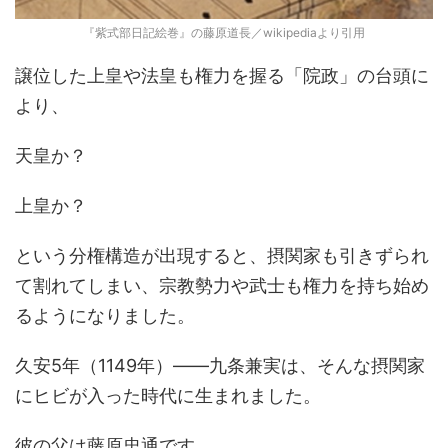
『紫式部日記絵巻』の藤原道長／wikipediaより引用
譲位した上皇や法皇も権力を握る「院政」の台頭に
より、
天皇か？
上皇か？
という分権構造が出現すると、摂関家も引きずられ
て割れてしまい、宗教勢力や武士も権力を持ち始め
るようになりました。
久安5年（1149年）――九条兼実は、そんな摂関家
にヒビが入った時代に生まれました。
彼の父は藤原忠通です。