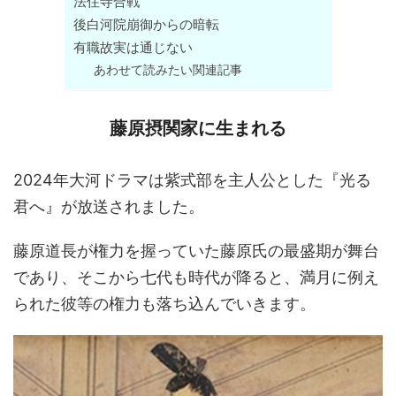
法住寺合戦
後白河院崩御からの暗転
有職故実は通じない
あわせて読みたい関連記事
藤原摂関家に生まれる
2024年大河ドラマは紫式部を主人公とした『光る
君へ』が放送されました。
藤原道長が権力を握っていた藤原氏の最盛期が舞台
であり、そこから七代も時代が降ると、満月に例え
られた彼等の権力も落ち込んでいきます。