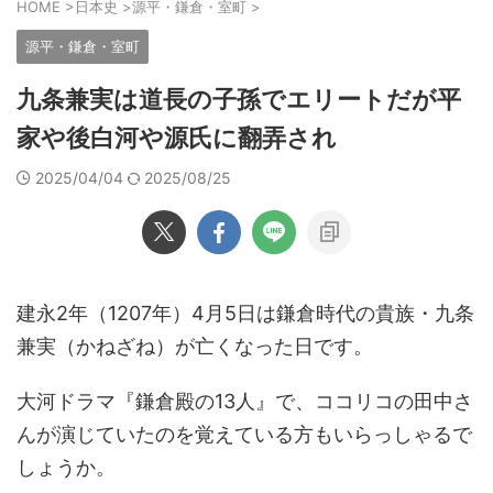
HOME
>
日本史
>
源平・鎌倉・室町
>
源平・鎌倉・室町
九条兼実は道長の子孫でエリートだが平
家や後白河や源氏に翻弄され
2025/04/04
2025/08/25
建永2年（1207年）4月5日は鎌倉時代の貴族・九条
兼実（かねざね）が亡くなった日です。
大河ドラマ『鎌倉殿の13人』で、ココリコの田中さ
んが演じていたのを覚えている方もいらっしゃるで
しょうか。