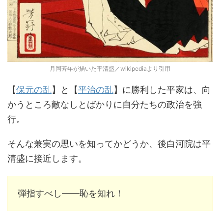
月岡芳年が描いた平清盛／wikipediaより引用
【
保元の乱
】と【
平治の乱
】に勝利した平家は、向
かうところ敵なしとばかりに自分たちの政治を強
行。
そんな兼実の思いを知ってかどうか、後白河院は平
清盛に接近します。
弾指すべし――恥を知れ！