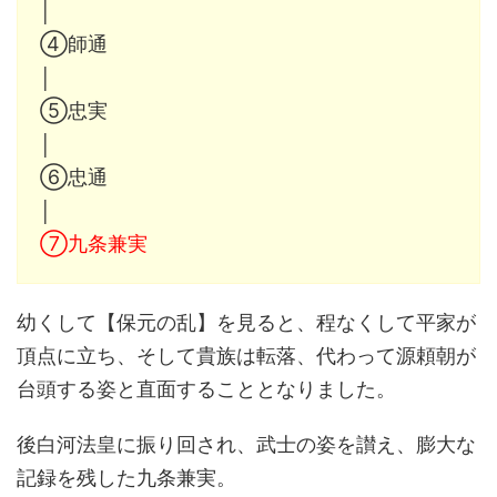
│
④師通
│
⑤忠実
│
⑥忠通
│
⑦九条兼実
幼くして【保元の乱】を見ると、程なくして平家が
頂点に立ち、そして貴族は転落、代わって源頼朝が
台頭する姿と直面することとなりました。
後白河法皇に振り回され、武士の姿を讃え、膨大な
記録を残した九条兼実。