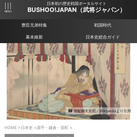
日本初の歴史戦国ポータルサイト
BUSHOO!JAPAN（武将ジャパン）
豊臣兄弟特集
戦国時代
幕末維新
日本史総合ガイド
後醍醐天皇図／Wikipediaより引用
HOME
>
日本史
>
源平・鎌倉・室町
>