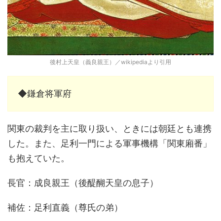
後村上天皇（義良親王）／wikipediaより引用
◆鎌倉将軍府
関東の裁判を主に取り扱い、ときには朝廷とも連携
した。また、足利一門による軍事機構「関東廂番」
も抱えていた。
長官：成良親王（後醍醐天皇の息子）
補佐：足利直義（尊氏の弟）