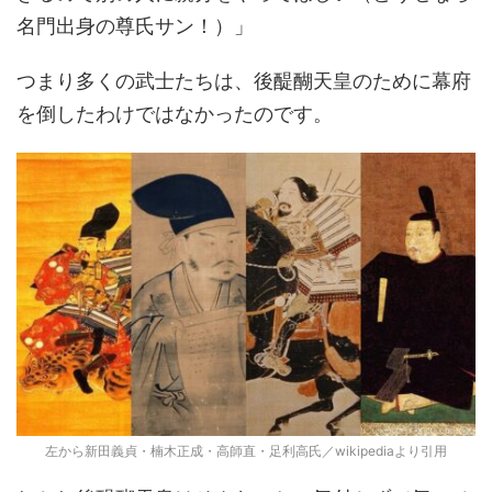
名門出身の尊氏サン！）」
つまり多くの武士たちは、後醍醐天皇のために幕府
を倒したわけではなかったのです。
左から新田義貞・楠木正成・高師直・足利高氏／wikipediaより引用