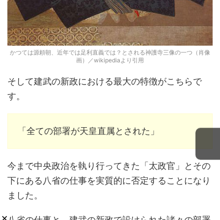
かつては源頼朝、近年では足利直義では？とされる神護寺三像の一つ（肖像
画）／wikipediaより引用
そして建武の新政における最大の特徴がこちらで
す。
「全ての部署が天皇直属とされた」
今まで中央政治を執り行ってきた「太政官」とその
下にある八省の仕事を実質的に否定することになり
ました。
×
八省の仕事と、建武の新政で設けられた諸々の部署