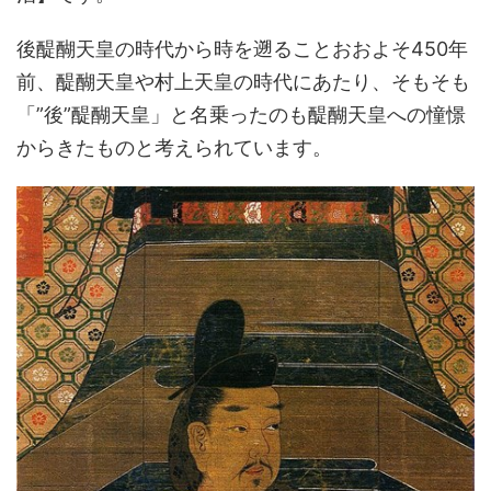
後醍醐天皇の時代から時を遡ることおおよそ450年
前、醍醐天皇や村上天皇の時代にあたり、そもそも
「”後”醍醐天皇」と名乗ったのも醍醐天皇への憧憬
からきたものと考えられています。