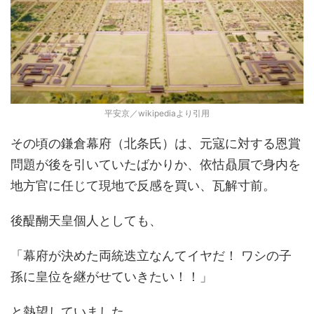
平安京／wikipediaより引用
その頃の鎌倉幕府（北条氏）は、元寇に対する恩賞
問題が後を引いていたばかりか、依怙贔屓で身内を
地方官に任じて現地で反感を買い、瓦解寸前。
後醍醐天皇個人としても、
「幕府が決めた両統迭立なんてイヤだ！ ワシの子
孫に皇位を継がせていきたい！！」
と熱望していました。