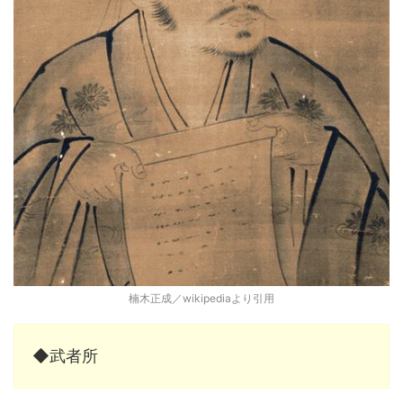
楠木正成／wikipediaより引用
◆武者所