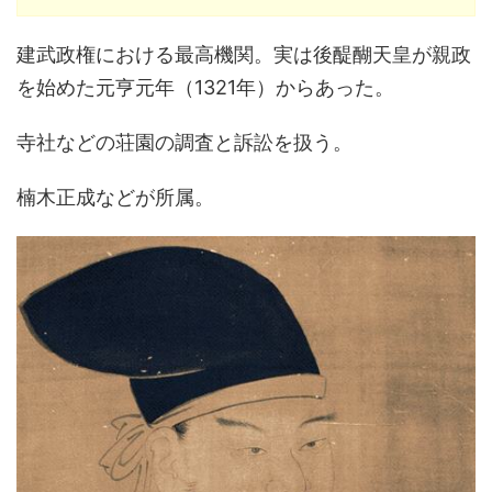
建武政権における最高機関。実は後醍醐天皇が親政
を始めた元亨元年（1321年）からあった。
寺社などの荘園の調査と訴訟を扱う。
楠木正成などが所属。