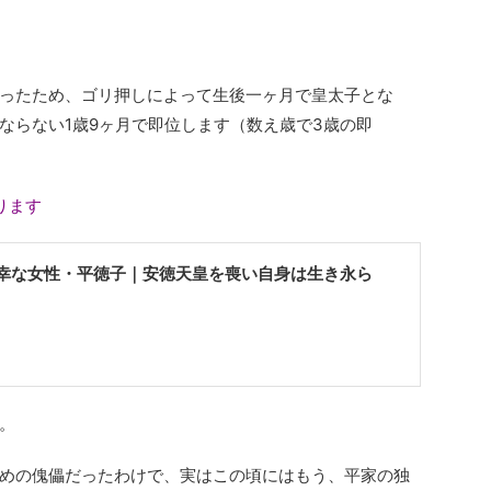
ったため、ゴリ押しによって生後一ヶ月で皇太子とな
にもならない1歳9ヶ月で即位します（数え歳で3歳の即
ります
幸な女性・平徳子｜安徳天皇を喪い自身は生き永ら
。
めの傀儡だったわけで、実はこの頃にはもう、平家の独