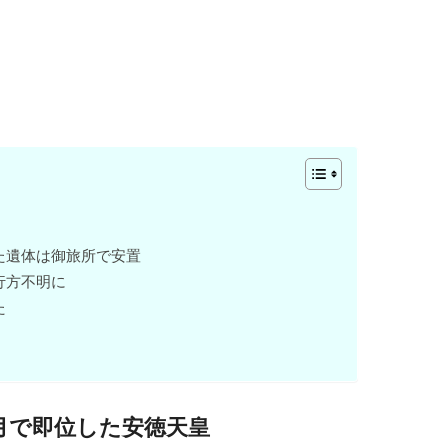
た遺体は御旅所で安置
行方不明に
た
ヶ月で即位した安徳天皇