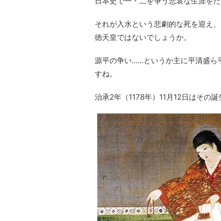
日本史で一・二を争う悲哀な生涯をた
それが入水という悲劇的な死を迎え、
徳天皇ではないでしょうか。
源平の争い……というか主に平清盛ら
すね。
治承2年（1178年）11月12日はその