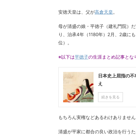
安徳天皇は、父が
高倉天皇
。
母が清盛の娘・平徳子（建礼門院）だ
り、治承4年（1180年）2月、2歳
位）。
※以下は
平徳子
の生涯まとめ記事とな
日本史上屈指の不
え
続きを見る
もちろん実権などあるわけありません
清盛が平家に都合の良い政治を行うた