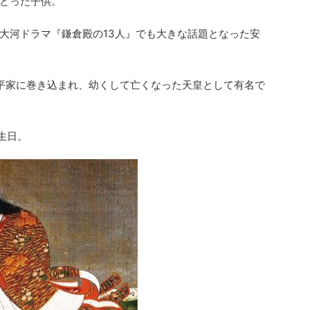
どった子供。
大河ドラマ『鎌倉殿の13人』でも大きな話題となった安
平家に巻き込まれ、幼くして亡くなった天皇として有名で
誕生日。