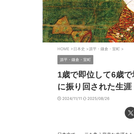
HOME
>
日本史
>
源平・鎌倉・室町
>
源平・鎌倉・室町
1歳で即位して6歳
に振り回された生涯
2024/11/11
2025/08/26