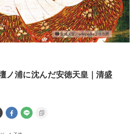
安徳天皇／wikipediaより引用
で壇ノ浦に沈んだ安徳天皇｜清盛