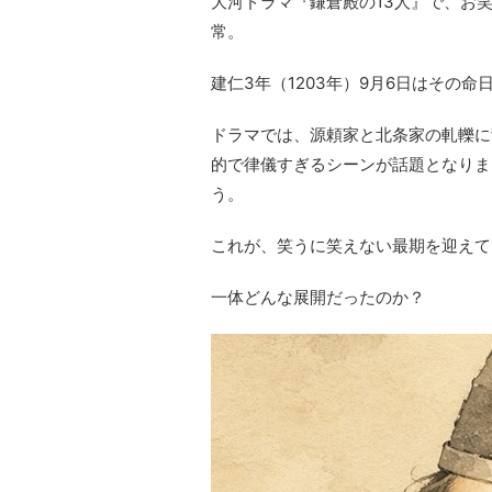
大河ドラマ『鎌倉殿の13人』で、お
常。
建仁3年（1203年）9月6日はその命
ドラマでは、源頼家と北条家の軋轢に
的で律儀すぎるシーンが話題となりま
う。
これが、笑うに笑えない最期を迎えて
一体どんな展開だったのか？