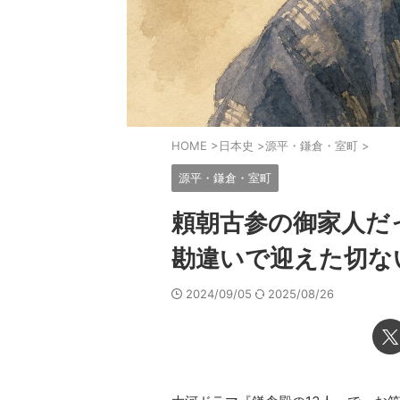
HOME
>
日本史
>
源平・鎌倉・室町
>
源平・鎌倉・室町
頼朝古参の御家人だ
勘違いで迎えた切な
2024/09/05
2025/08/26