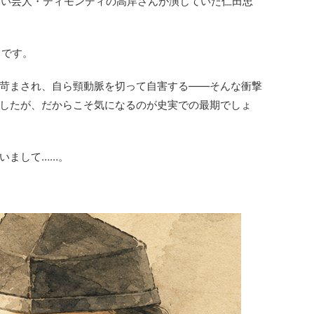
笑い芸人・ティモンディの高岸さんが演じていた仁田忠
日です。
苛まされ、自ら頸動脈を切って自害する――そんな衝撃
したが、だからこそ気になるのが史実での最期でしょ
いまして……。