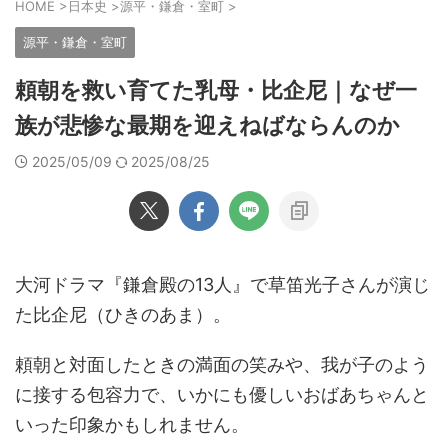
HOME
>
日本史
>
源平・鎌倉・室町
>
源平・鎌倉・室町
頼朝を救い育てた乳母・比企尼｜なぜ一
族が悲惨な最期を迎えねばならんのか
2025/05/09
2025/08/25
大河ドラマ『鎌倉殿の13人』で草笛光子さんが演じ
た比企尼（ひきのあま）。
頼朝と対面したときの満面の笑みや、我が子のよう
に接する包容力で、いかにも優しいおばあちゃんと
いった印象かもしれません。