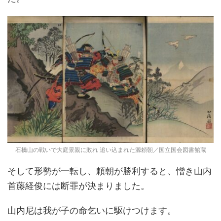
石橋山の戦いで大庭景親に敗れ 追い込まれた源頼朝／国立国会図書館蔵
そして形勢が一転し、頼朝が勝利すると、憎き山内
首藤経俊には断罪が決まりました。
山内尼は我が子の命乞いに駆けつけます。