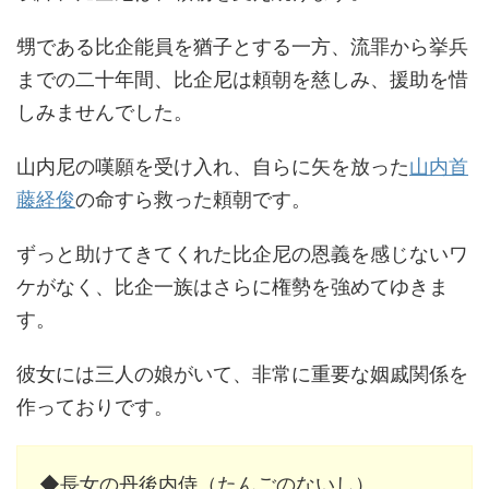
甥である比企能員を猶子とする一方、流罪から挙兵
までの二十年間、比企尼は頼朝を慈しみ、援助を惜
しみませんでした。
山内尼の嘆願を受け入れ、自らに矢を放った
山内首
藤経俊
の命すら救った頼朝です。
ずっと助けてきてくれた比企尼の恩義を感じないワ
ケがなく、比企一族はさらに権勢を強めてゆきま
す。
彼女には三人の娘がいて、非常に重要な姻戚関係を
作っておりです。
◆長女の丹後内侍（たんごのないし）