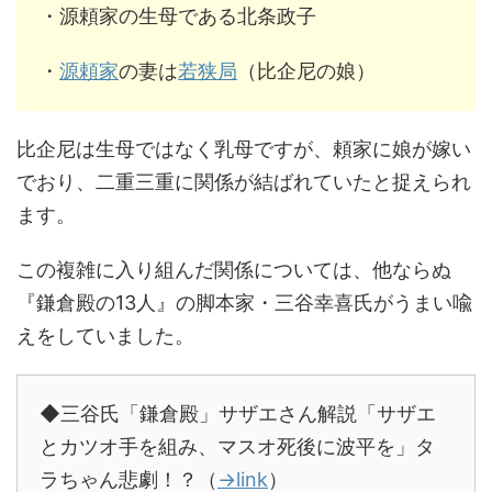
・源頼家の生母である北条政子
・
源頼家
の妻は
若狭局
（比企尼の娘）
比企尼は生母ではなく乳母ですが、頼家に娘が嫁い
でおり、二重三重に関係が結ばれていたと捉えられ
ます。
この複雑に入り組んだ関係については、他ならぬ
『鎌倉殿の13人』の脚本家・三谷幸喜氏がうまい喩
えをしていました。
◆三谷氏「鎌倉殿」サザエさん解説「サザエ
とカツオ手を組み、マスオ死後に波平を」タ
ラちゃん悲劇！？（
→link
）