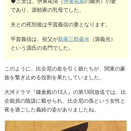
◆三女は、伊東祐清（
伊東祐親
の嫡男）の妻
であり、源頼家の乳母でした。
夫との死別後は平賀義信の妻となります。
平賀義信は、祖父が
新羅三郎義光
（源義光）
という源氏の名門でした。
このように、比企尼の血を引く娘たちが、関東の豪
族を繋ぎ止める役割を果たしていました。
大河ドラマ『鎌倉殿の13人』の第13回放送では、比
企能員の陰謀に載せられ、比企尼の孫という女性と
夜を過ごした義経の姿がありましたね。