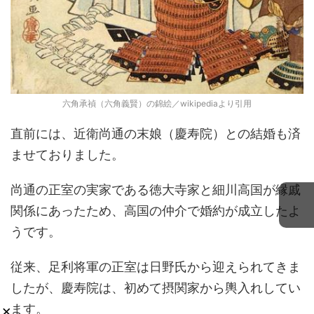
六角承禎（六角義賢）の錦絵／wikipediaより引用
直前には、近衛尚通の末娘（慶寿院）との結婚も済
ませておりました。
尚通の正室の実家である徳大寺家と細川高国が縁戚
関係にあったため、高国の仲介で婚約が成立したよ
うです。
従来、足利将軍の正室は日野氏から迎えられてきま
したが、慶寿院は、初めて摂関家から輿入れしてい
ます。
×