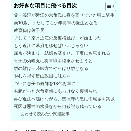
お好きな項目に飛べる目次
父・義澄が近江の六角氏に身を寄せていた頃に誕生
満10歳、またしても少年将軍の誕生となる
教育係は佐子局
そして「京と近江の反復横跳び」が始まった
もう近江に幕府を移せばいいじゃない
帰京が決まり、結婚も済ませ、子宝にも恵まれる
息子の菊幢丸に将軍職を継承させようと
敵の敵は一時味方でやっぱり敵となる
やむを得ず畠山政国に味方を
ついに息子の義輝を13代将軍に！
右腕だった六角定頼にあっけなく裏切られ
再び近江へ逃げながら、慈照寺の裏に中尾城を築城
死因は悪性の水腫ながら自殺説も残っている
あわせて読みたい関連記事