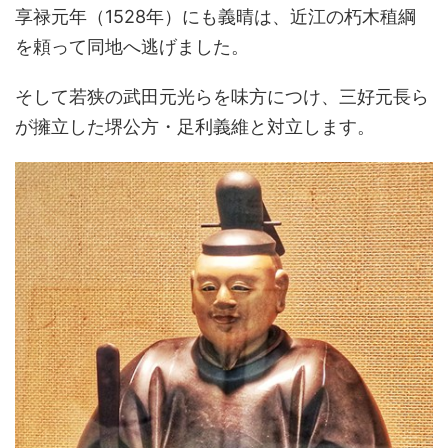
享禄元年（1528年）にも義晴は、近江の朽木稙綱
を頼って同地へ逃げました。
そして若狭の武田元光らを味方につけ、三好元長ら
が擁立した堺公方・足利義維と対立します。