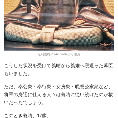
足利義維／wikipediaより引用
こうした状況を受けて義晴から義維へ寝返った幕臣
もいました。
ただ、奉公衆・奉行衆・女房衆・昵懇公家衆など、
将軍の身辺に仕える人々は義晴に従い続けたのが救
いだったでしょう。
このとき義晴、17歳。