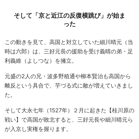
そして「京と近江の反復横跳び」が始ま
った
この動きを見て、高国と対立していた細川晴元（当
時は六郎）は、三好元長の援助を受け義晴の弟・足
利義維（よしつな）を擁立。
元盛の2人の兄・波多野稙通や柳本賢治も高国から
離反という具合で、芋づる式に敵が増えていきまし
た。
そして大永七年（1527年）２月に起きた【桂川原の
戦い】で高国が敗北すると、三好元長や細川晴元ら
が入京し実権を握ります。