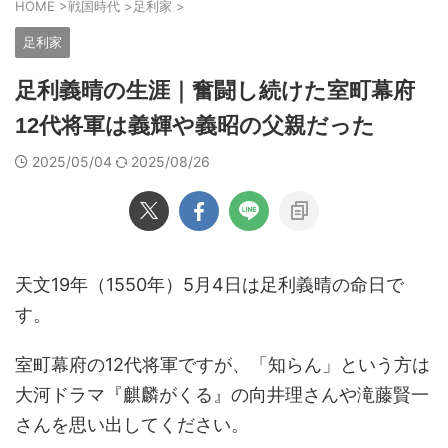
HOME
>
戦国時代
>
足利家
>
足利家
足利義晴の生涯｜奮闘し続けた室町幕府
12代将軍は義輝や義昭の父親だった
2025/05/04
2025/08/26
天文19年（1550年）5月4日は足利義晴の命日で
す。
室町幕府の12代将軍ですが、「知らん」という方は
大河ドラマ『麒麟がくる』の向井理さんや滝藤賢一
さんを思い出してください。