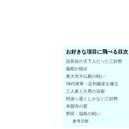
お好きな項目に飛べる目次
信長前の天下人だった三好勢
義昭が脱出
東大寺大仏殿の戦い
14代将軍・足利義栄を擁立
三人衆と久秀の決裂
阿波へ退くしかない三好勢
本圀寺の変
野田・福島の戦い
参考文献