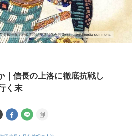
英勇伝十五：岩成主税助左道（落合芳幾作）／wikimedia commons
か｜信長の上洛に徹底抗戦し
行く末