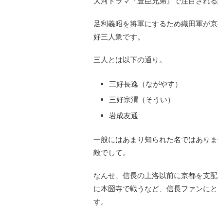
大河ドラマ『豊臣兄弟』で注目される
足利義昭を将軍にするため織田軍が京
好三人衆です。
三人とは以下の通り。
三好長逸（ながやす）
三好宗渭（そうい）
岩成友通
一般にはあまり知られた名ではありま
敵でして。
なんせ、信長の上洛以前に京都を支配
に本圀寺で戦うなど、信長ファンにと
す。