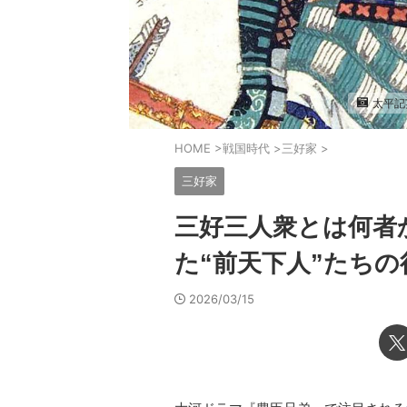
太平記
HOME
>
戦国時代
>
三好家
>
三好家
三好三人衆とは何者
た“前天下人”たちの
2026/03/15