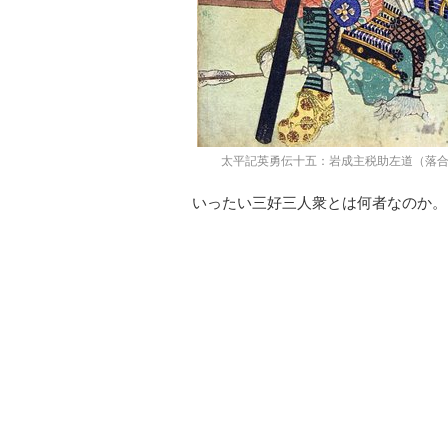
太平記英勇伝十五：岩成主税助左道（落合芳幾作）
いったい三好三人衆とは何者なのか。