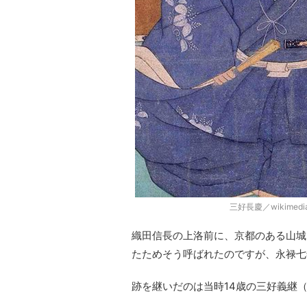
三好長慶／wikimedia
織田信長の上洛前に、京都のある山城
たためそう呼ばれたのですが、永禄七年
跡を継いだのは当時14歳の三好義継