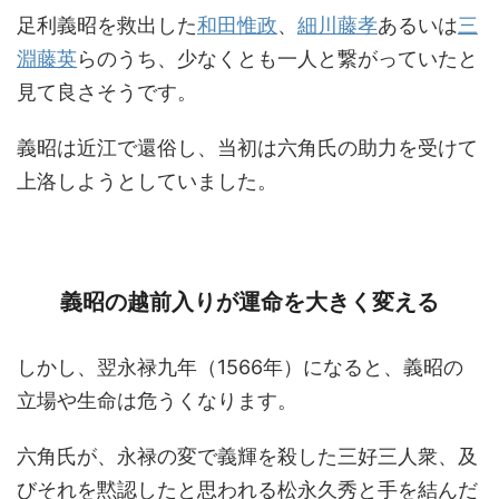
足利義昭を救出した
和田惟政
、
細川藤孝
あるいは
三
淵藤英
らのうち、少なくとも一人と繋がっていたと
見て良さそうです。
義昭は近江で還俗し、当初は六角氏の助力を受けて
上洛しようとしていました。
義昭の越前入りが運命を大きく変える
しかし、翌永禄九年（1566年）になると、義昭の
立場や生命は危うくなります。
六角氏が、永禄の変で義輝を殺した三好三人衆、及
びそれを黙認したと思われる松永久秀と手を結んだ