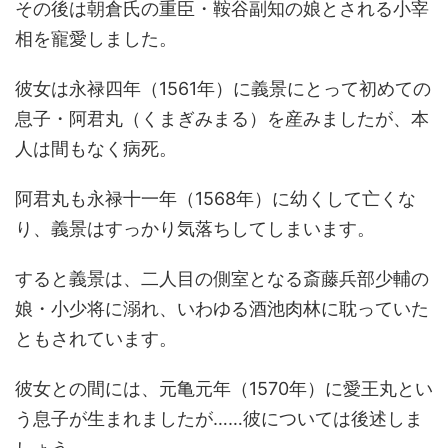
その後は朝倉氏の重臣・鞍谷副知の娘とされる小宰
相を寵愛しました。
彼女は永禄四年（1561年）に義景にとって初めての
息子・阿君丸（くまぎみまる）を産みましたが、本
人は間もなく病死。
阿君丸も永禄十一年（1568年）に幼くして亡くな
り、義景はすっかり気落ちしてしまいます。
すると義景は、二人目の側室となる斎藤兵部少輔の
娘・小少将に溺れ、いわゆる酒池肉林に耽っていた
ともされています。
彼女との間には、元亀元年（1570年）に愛王丸とい
う息子が生まれましたが……彼については後述しま