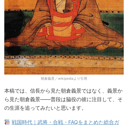
朝倉義景／wikipediaより引用
本稿では、信長から見た朝倉義景ではなく、義景か
ら見た朝倉義景――普段は脇役の彼に注目して、そ
の生涯を追ってみたいと思います。
戦国時代｜武将・合戦・FAQをまとめた総合ガ