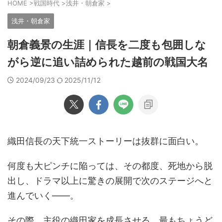
HOME
>
戦国時代
>
浅井・朝倉家
>
浅井・朝倉家
朝倉義景の生涯｜信長を二度も包囲しな
がら逆に追い詰められた越前の戦国大名
2024/09/23
2025/11/12
織田信長の天下統一ストーリーは抜群に面白い。
何度も大ピンチに陥っては、その都度、死地から脱
出し、ドラマ以上に驚きの展開で次のステージへと
進んでいく――。
その際、主役の織田家を成長させる、最もちょうど