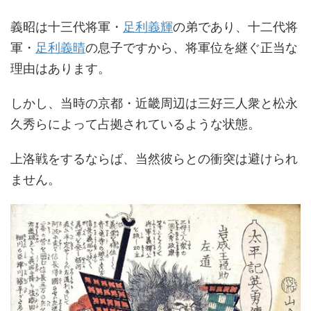
義昭は十三代将軍・
足利義輝
の弟であり、十二代将
軍・
足利義晴
の息子ですから、将軍位を継ぐ正当な
理由はあります。
しかし、当時の京都・近畿周辺は三好三人衆と松永
久秀らによって占拠されているような状態。
上洛戦をするならば、当然彼らとの衝突は避けられ
ません。