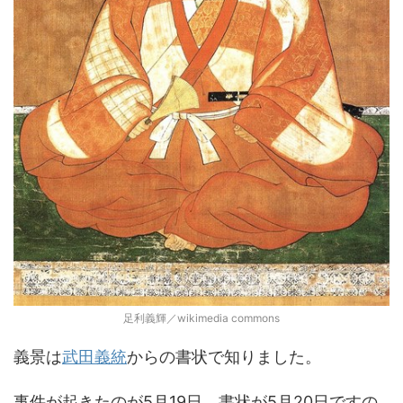
足利義輝／wikimedia commons
義景は
武田義統
からの書状で知りました。
事件が起きたのが5月19日、書状が5月20日ですの