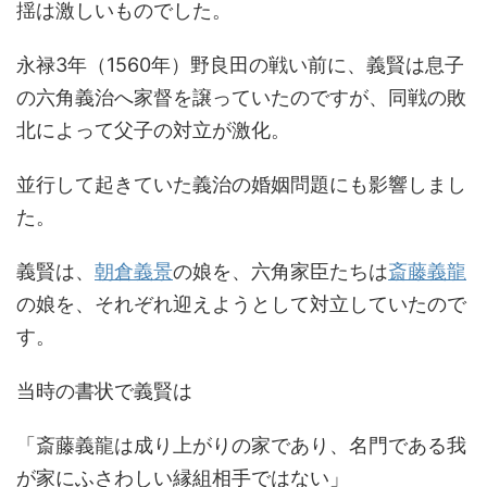
揺は激しいものでした。
永禄3年（1560年）野良田の戦い前に、義賢は息子
の六角義治へ家督を譲っていたのですが、同戦の敗
北によって父子の対立が激化。
並行して起きていた義治の婚姻問題にも影響しまし
た。
義賢は、
朝倉義景
の娘を、六角家臣たちは
斎藤義龍
の娘を、それぞれ迎えようとして対立していたので
す。
当時の書状で義賢は
「斎藤義龍は成り上がりの家であり、名門である我
が家にふさわしい縁組相手ではない」