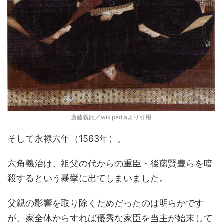
斎藤義龍／wikipediaより引用
そして永禄六年（1563年）。
六角義治は、祖父の代からの重臣・後藤賢豊らを暗
殺するという暴挙に出てしまいました。
父親の影響を取り除くためだったのは明らかです
が、家全体からすれば優秀な家臣を当主が始末して