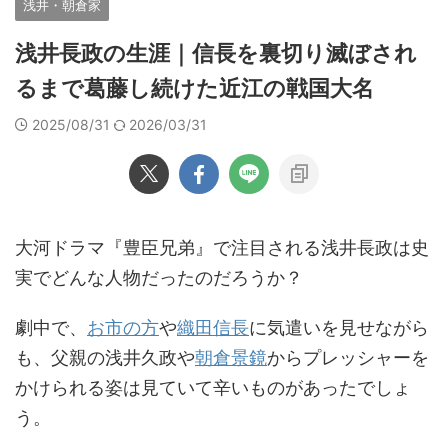
浅井・朝倉家
浅井長政の生涯｜信長を裏切り滅ぼされ
るまで葛藤し続けた近江の戦国大名
2025/08/31
2026/03/31
大河ドラマ『豊臣兄弟』で注目される浅井長政は史
実でどんな人物だったのだろうか？
劇中で、
お市の方
や
織田信長
に気遣いを見せながら
も、父親の浅井久政や
朝倉景鏡
からプレッシャーを
かけられる姿は見ていて辛いものがあったでしょ
う。