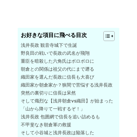
お好きな項目に飛べる目次
浅井長政 観音寺城下で生誕
野良田の戦いで長政の武名が飛翔
重臣を暗殺した六角氏はボロボロに
朝倉との関係は祖父の代にまで遡る
織田家を選んだ長政に信長も大喜び
織田家か朝倉家か？狭間で苦悩する浅井長政
突然の裏切りに信長は呆然
そして熾烈な【浅井朝倉vs織田】が始まった
「山から降りて一戦するぞ！」
浅井長政 包囲網で信長を追い詰めるも
不甲斐なき朝倉軍の救援
そして小谷城と浅井長政は陥落した