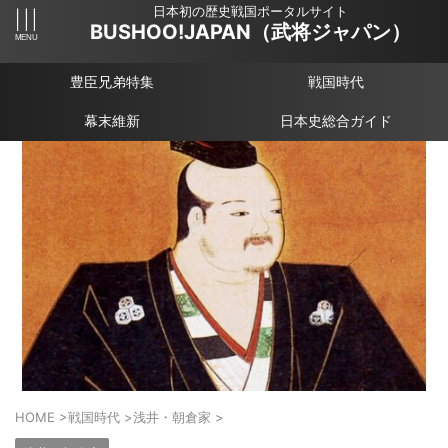
日本初の歴史戦国ポータルサイト
BUSHOO!JAPAN（武将ジャパン）
豊臣兄弟特集
戦国時代
幕末維新
日本史総合ガイド
HOME
>
戦国時代
>
浅井・朝倉家
>