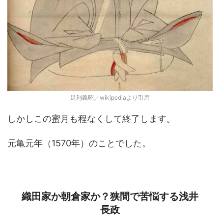
足利義昭／wikipediaより引用
しかしこの蜜月も程なくして終了します。
元亀元年（1570年）のことでした。
織田家か朝倉家か？狭間で苦悩する浅井
長政