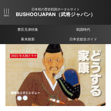
日本初の歴史戦国ポータルサイト
BUSHOO!JAPAN（武将ジャパン）
豊臣兄弟特集
戦国時代
幕末維新
日本史総合ガイド