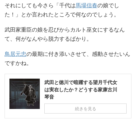
それにしても今さら「千代は
馬場信春
の娘でし
た！」とか言われたところで何なのでしょう。
武田家重臣の娘を忍びからカルト巫女にするなん
て、何がなんやら脱力するばかり。
鳥居元忠
の最期に付き添いさせて、感動させたいん
ですかね。
武田と徳川で暗躍する望月千代女
は実在したか？どうする家康古川
琴音
続きを見る