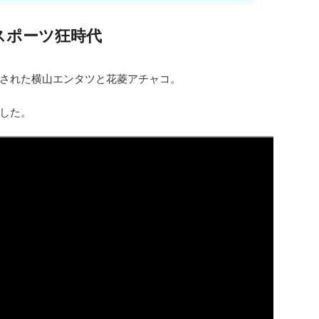
スポーツ狂時代
された横山エンタツと花菱アチャコ。
した。