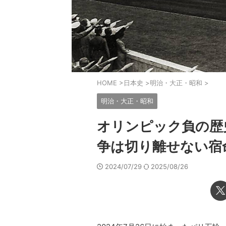
HOME
>
日本史
>
明治・大正・昭和
>
明治・大正・昭和
オリンピック負の歴
争は切り離せない宿
2024/07/29
2025/08/26