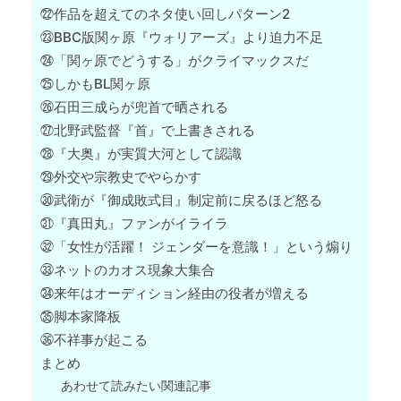
㉒作品を超えてのネタ使い回しパターン2
㉓BBC版関ヶ原『ウォリアーズ』より迫力不足
㉔「関ヶ原でどうする」がクライマックスだ
㉕しかもBL関ヶ原
㉖石田三成らが兜首で晒される
㉗北野武監督『首』で上書きされる
㉘『大奥』が実質大河として認識
㉙外交や宗教史でやらかす
㉚武衛が『御成敗式目』制定前に戻るほど怒る
㉛『真田丸』ファンがイライラ
㉜「女性が活躍！ ジェンダーを意識！」という煽り
㉝ネットのカオス現象大集合
㉞来年はオーディション経由の役者が増える
㉟脚本家降板
㊱不祥事が起こる
まとめ
あわせて読みたい関連記事