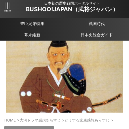
日本初の歴史戦国ポータルサイト
BUSHOO!JAPAN（武将ジャパン）
豊臣兄弟特集
戦国時代
幕末維新
日本史総合ガイド
HOME
>
大河ドラマ感想あらすじ
>
どうする家康感想あらすじ
>