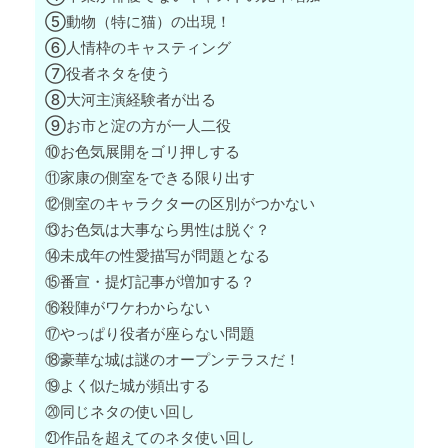
⑤動物（特に猫）の出現！
⑥人情枠のキャスティング
⑦役者ネタを使う
⑧大河主演経験者が出る
⑨お市と淀の方が一人二役
⑩お色気展開をゴリ押しする
⑪家康の側室をできる限り出す
⑫側室のキャラクターの区別がつかない
⑬お色気は大事なら男性は脱ぐ？
⑭未成年の性愛描写が問題となる
⑮番宣・提灯記事が増加する？
⑯殺陣がワケわからない
⑰やっぱり役者が座らない問題
⑱豪華な城は謎のオープンテラスだ！
⑲よく似た城が頻出する
⑳同じネタの使い回し
㉑作品を超えてのネタ使い回し