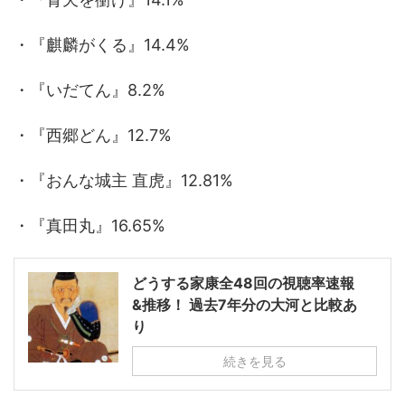
・『麒麟がくる』14.4%
・『いだてん』8.2%
・『西郷どん』12.7%
・『おんな城主 直虎』12.81%
・『真田丸』16.65%
どうする家康全48回の視聴率速報
&推移！ 過去7年分の大河と比較あ
り
続きを見る