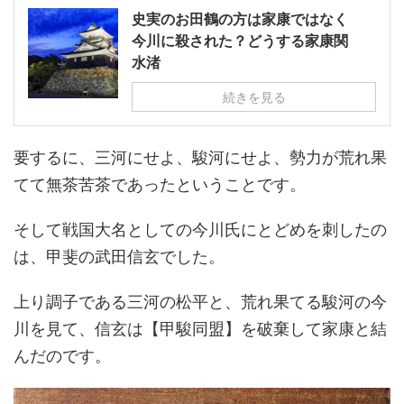
史実のお田鶴の方は家康ではなく
今川に殺された？どうする家康関
水渚
続きを見る
要するに、三河にせよ、駿河にせよ、勢力が荒れ果
てて無茶苦茶であったということです。
そして戦国大名としての今川氏にとどめを刺したの
は、甲斐の武田信玄でした。
上り調子である三河の松平と、荒れ果てる駿河の今
川を見て、信玄は【甲駿同盟】を破棄して家康と結
んだのです。