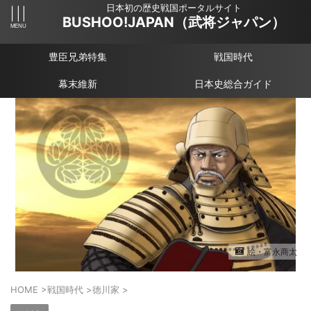
日本初の歴史戦国ポータルサイト
BUSHOO!JAPAN（武将ジャパン）
豊臣兄弟特集
戦国時代
幕末維新
日本史総合ガイド
絵・富永商太
HOME
>
戦国時代
>
徳川家
>