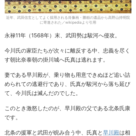
近年、武田信玄としてよく採用される肖像画・勝頼の遺品から高野山持明院
に寄進された／wikipediaより引用
永禄11年（1568年）末、武田勢は駿河へ侵攻。
今川氏の家臣たちが次々に離反する中、忠義を尽く
す朝比奈泰朝の掛川城へ氏真は逃れます。
妻である早川殿が、乗り物も用意できぬほど追い詰
められての逃避行であり、氏真が駿河から落ち延び
て、今川氏は滅んだのでした。
このとき激怒したのが、早川殿の父である北条氏康
です。
北条の援軍と武田が睨み合う中、氏真と
早川殿
は相