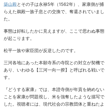
築山殿
とその子は永禄5年（1562年）、家康側が捕
らえた鵜殿一族子息との交換で、奪還されていまし
た。
事態は好転したかに見えますが、ここで思わぬ事態
が起こります。
松平一族や家臣団が反逆したのです。
三河各地にあった本願寺系の寺院との対立が契機で
あり、いわゆる【三河一向一揆】と呼ばれる戦いで
す。
『どうする家康』では、本證寺側が年貢を納めない
ことを家康が問題視し、米を強奪したような描写で
した。視聴者には、現代社会の宗教団体と重ねたよ