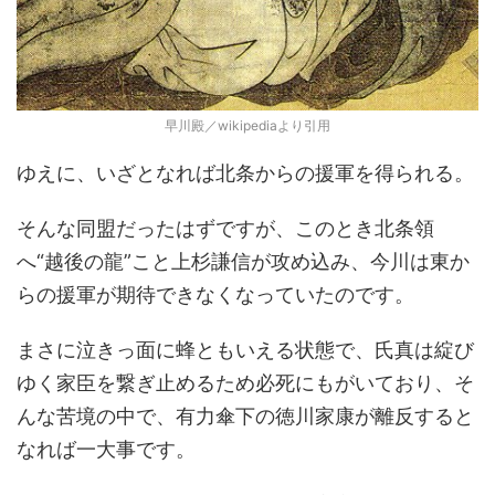
早川殿／wikipediaより引用
ゆえに、いざとなれば北条からの援軍を得られる。
そんな同盟だったはずですが、このとき北条領
へ“越後の龍”こと上杉謙信が攻め込み、今川は東か
らの援軍が期待できなくなっていたのです。
まさに泣きっ面に蜂ともいえる状態で、氏真は綻び
ゆく家臣を繋ぎ止めるため必死にもがいており、そ
んな苦境の中で、有力傘下の徳川家康が離反すると
なれば一大事です。