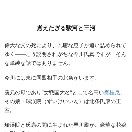
煮えたぎる駿河と三河
偉大な父の死により、凡庸な息子が追い詰められて
ゆく――こう説明されがちな今川氏真ですが、そん
な単純な話ではありません。
今川には東に同盟相手の北条がいます。
義元の母であり“女戦国大名”として名高い
寿桂尼
、
その娘・瑞渓院（ずいけいいん）は北条氏康の正
室。
瑞渓院と氏康の間に生まれた早川殿が、豪華な花嫁