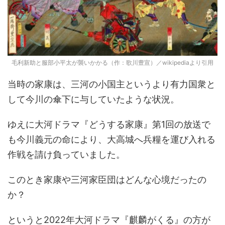
毛利新助と服部小平太が襲いかかる（作：歌川豊宣）／wikipediaより引用
当時の家康は、三河の小国主というより有力国衆と
して今川の傘下に与していたような状況。
ゆえに大河ドラマ『どうする家康』第1回の放送で
も今川義元の命により、大高城へ兵糧を運び入れる
作戦を請け負っていました。
このとき家康や三河家臣団はどんな心境だったの
か？
というと2022年大河ドラマ『麒麟がくる』の方が