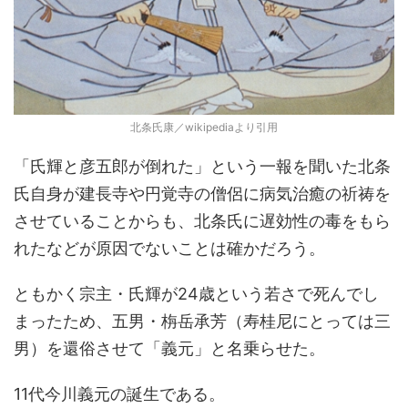
北条氏康／wikipediaより引用
「氏輝と彦五郎が倒れた」という一報を聞いた北条
氏自身が建長寺や円覚寺の僧侶に病気治癒の祈祷を
させていることからも、北条氏に遅効性の毒をもら
れたなどが原因でないことは確かだろう。
ともかく宗主・氏輝が24歳という若さで死んでし
まったため、五男・栴岳承芳（寿桂尼にとっては三
男）を還俗させて「義元」と名乗らせた。
11代今川義元の誕生である。