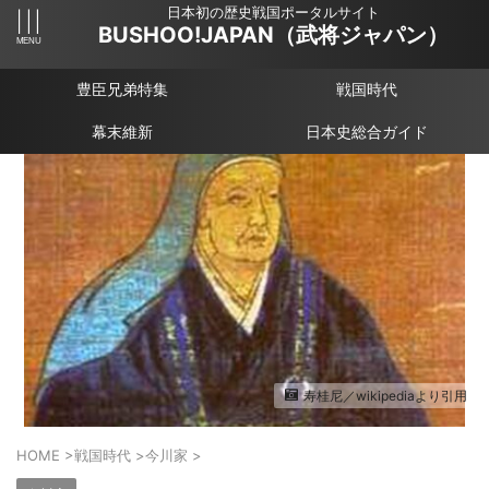
日本初の歴史戦国ポータルサイト
BUSHOO!JAPAN（武将ジャパン）
豊臣兄弟特集
戦国時代
幕末維新
日本史総合ガイド
寿桂尼／wikipediaより引用
HOME
>
戦国時代
>
今川家
>