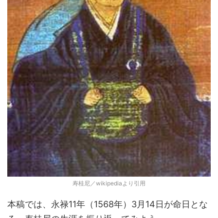
寿桂尼／wikipediaより引用
本稿では、永禄11年（1568年）3月14日が命日とな