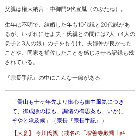
父親は権大納言・中御門9代宣胤（のぶたね）。
生年は不明で、結婚した年も10代説と20代説があ
るが、いずれにせよ夫・氏親との間には7人（4人の
息子と3人の娘）の子をもうけ、夫婦仲が良かった
ことや、同家を補佐したことを感じさせる記録も残
されている。
『宗長手記』の中にこんな一節がある。
「喬山も十ヶ年先より御心も御中風気につき
て、御成敗の様も、調儀の御思案も、いかに
ぞやと承及候」（宗長『宗長手記』）
【大意】 今川氏親（戒名の「増善寺殿喬山紹