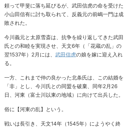
頼って甲斐に落ち延びるが、武田信虎の命を受けた
小山田信有に討ち取られて、反義元の前嶋一門は成
敗された。
今川義元と太原雪斎は、抗争を繰り返してきた武田
氏との和睦を実現させ、天文6年（「花蔵の乱」の
翌1537年）2月には、
武田信虎
の娘を嫁に迎え入れ
る。
一方、これまで仲の良かった北条氏は、この結婚を
「非」とし、今川氏との同盟を破棄、同年2月26
日、河東（富士川以東の地域）に向けて出兵した。
俗に【河東の乱】という。
戦いは長引き、天文14年（1545年）にようやく終