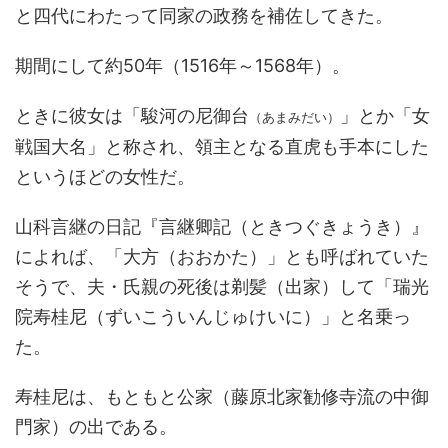
と四代にわたって同家の政務を補佐してきた。
期間にして約50年（1516年～1568年）。
ときに彼女は「駿河の尼御台
」とか「女
（あまみだい）
戦国大名」と称され、領主となる直虎も手本にした
というほどの女性だ。
山科言継の日記『言継卿記（ときつぐきょうき）』
によれば、「大方（おおかた）」とも呼ばれていた
そうで、夫・氏親の死後は剃髪（出家）して「瑞光
院寿桂尼（ずいこういんじゅけいに）」と名乗っ
た。
寿桂尼は、もともと公家（藤原北家勧修寺流の中御
門家）の出である。