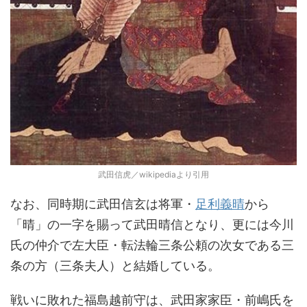
武田信虎／wikipediaより引用
なお、同時期に武田信玄は将軍・
足利義晴
から
「晴」の一字を賜って武田晴信となり、更には今川
氏の仲介で左大臣・転法輪三条公頼の次女である三
条の方（三条夫人）と結婚している。
戦いに敗れた福島越前守は、武田家家臣・前嶋氏を