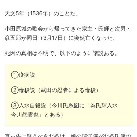
天文5年（1536年）のことだ。
小田原城の歌会から帰ってきた宗主・氏輝と次男・
彦五郎が同日（3月17日）に突然亡くなった。
死因の真相は不明で、以下のように諸説ある。
①疫病説
②毒殺説（武田の忍者による毒殺）
③入水自殺説（今川氏系図に「為氏輝入水、
今川怨霊也」とある）
真っ先に疑うべき北条は、娘の瑞渓院が北条氏康の