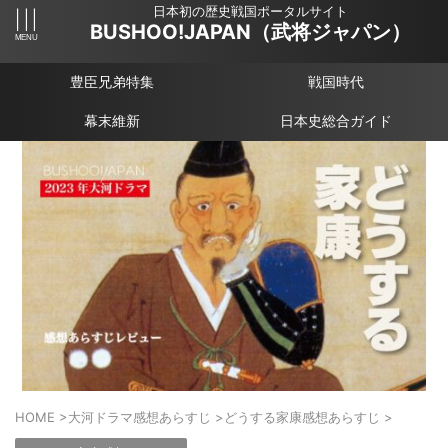
日本初の歴史戦国ポータルサイト
BUSHOO!JAPAN（武将ジャパン）
豊臣兄弟特集
戦国時代
幕末維新
日本史総合ガイド
HOME
>
大河ドラマ感想あらすじ
>
どうする家康感想あらすじ
>