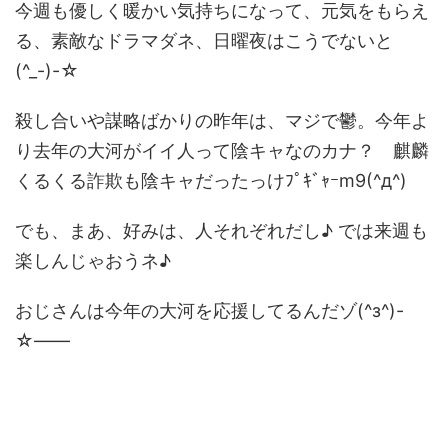
今週も優しく暖かい気持ちになって、元気をもらえ
る、素敵なドラマダネ、日曜夜はこうでないと
(^_-)-☆
殺し合いや謀略ばかりの昨年は、マジで鬱。今年よ
り去年の大河がイイ人って陰キャなのカナ？ 麒麟
くるくる詐欺も陰キャだったっけﾌﾟｷﾞｬｰm9(^д^)
でも、まあ、好みは、人それぞれだし♪ では来週も
楽しんじゃおうネ♪
おじさんは今年の大河を応援してるんだゾ(^з^)-
☆――