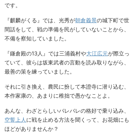
です。
『麒麟がくる』では、光秀が
朝倉義景
の城下町で世
間話をして、戦の準備を民がしていないことから、
不備を察知していました。
『鎌倉殿の13人』では三浦義村や
大江広元
が際立っ
ていて、彼らは坂東武者の言動を読み取りながら、
最善の策を練っていました。
それに引き換え、農民に扮して本證寺に潜り込む、
本作家康の、あまりに稚拙で愚かなことよ。
あんな、わざとらしいバレバレの格好で乗り込み、
空誓上人
に戦を止める方法を聞くって、お花畑にも
ほどがありませんか？