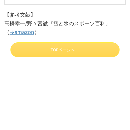
【参考文献】
高橋幸一/野々宮徹『雪と氷のスポーツ百科』
（
→amazon
）
TOPページへ