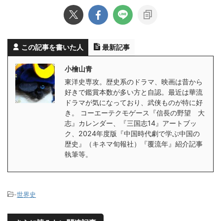
この記事を書いた人
最新記事
小檜山青
東洋史専攻。歴史系のドラマ、映画は昔から
好きで鑑賞本数が多い方と自認。最近は華流
ドラマが気になっており、武侠ものが特に好
き。 コーエーテクモゲース『信長の野望 大
志』カレンダー、『三国志14』アートブッ
ク、2024年度版『中国時代劇で学ぶ中国の
歴史』（キネマ旬報社）『覆流年』紹介記事
執筆等。
-
世界史