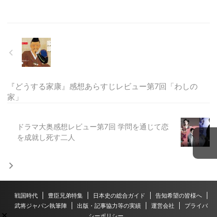
『どうする家康』感想あらすじレビュー第7回「わしの
家」
ドラマ大奥感想レビュー第7回 学問を通じて恋
を成就し死す二人
戦国時代
豊臣兄弟特集
日本史の総合ガイド
告知希望の皆様へ
武将ジャパン執筆陣
出版・記事協力等の実績
運営会社
プライバ
×
シーポリシー