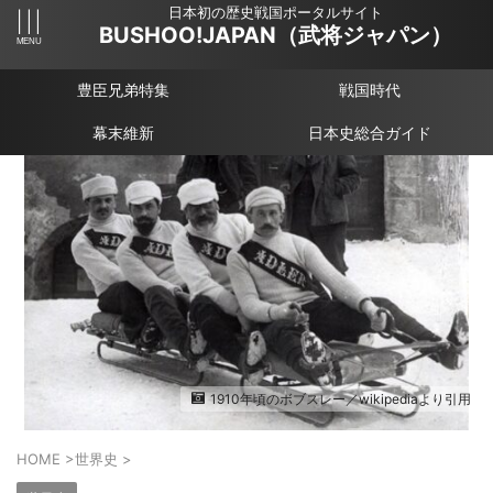
日本初の歴史戦国ポータルサイト
BUSHOO!JAPAN（武将ジャパン）
豊臣兄弟特集
戦国時代
幕末維新
日本史総合ガイド
1910年頃のボブスレー／wikipediaより引用
HOME
>
世界史
>