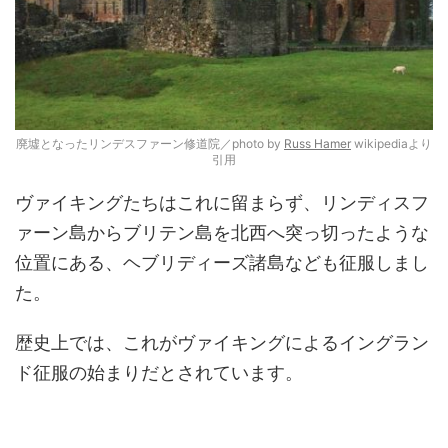
廃墟となったリンデスファーン修道院／photo by
Russ Hamer
wikipediaより
引用
ヴァイキングたちはこれに留まらず、リンディスフ
ァーン島からブリテン島を北西へ突っ切ったような
位置にある、ヘブリディーズ諸島なども征服しまし
た。
歴史上では、これがヴァイキングによるイングラン
ド征服の始まりだとされています。