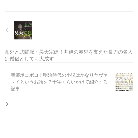
意外と武闘派・昊天宗建！井伊の赤鬼を支えた長刀の名人
は僧侶としても大成す
舞姫ボコボコ！明治時代の小説はかなりヤヴァ
～イというお話を７千字ぐらいかけて紹介する
記事