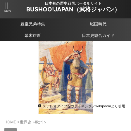
日本初の歴史戦国ポータルサイト
BUSHOO!JAPAN（武将ジャパン）
豊臣兄弟特集
戦国時代
幕末維新
日本史総合ガイド
ステレオタイプなヴァイキング／wikipediaより引用
HOME
>
世界史
>
欧州
>