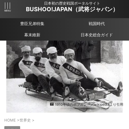
日本初の歴史戦国ポータルサイト
BUSHOO!JAPAN（武将ジャパン）
豊臣兄弟特集
戦国時代
幕末維新
日本史総合ガイド
1910年頃のボブスレー／wikipediaより引用
HOME
>
世界史
>