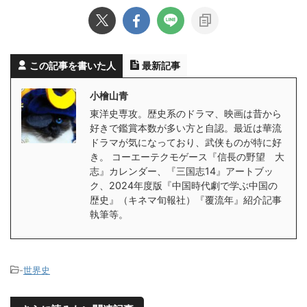
この記事を書いた人
最新記事
小檜山青
東洋史専攻。歴史系のドラマ、映画は昔から
好きで鑑賞本数が多い方と自認。最近は華流
ドラマが気になっており、武侠ものが特に好
き。 コーエーテクモゲース『信長の野望 大
志』カレンダー、『三国志14』アートブッ
ク、2024年度版『中国時代劇で学ぶ中国の
歴史』（キネマ旬報社）『覆流年』紹介記事
執筆等。
-
世界史