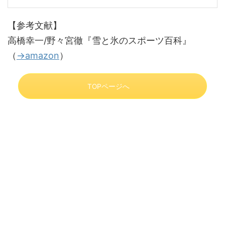
【参考文献】
高橋幸一/野々宮徹『雪と氷のスポーツ百科』
（
→amazon
）
TOPページへ