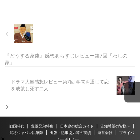
『どうする家康』感想あらすじレビュー第7回「わしの
家」
ドラマ大奥感想レビュー第7回 学問を通じて恋
を成就し死す二人
戦国時代
豊臣兄弟特集
日本史の総合ガイド
告知希望の皆様へ
武将ジャパン執筆陣
出版・記事協力等の実績
運営会社
プライバ
×
シーポリシー