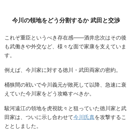
今川の領地をどう分割するか 武田と交渉
これぞ重臣というべき存在感――酒井忠次はその後
も武働きや外交など、様々な面で家康を支えていま
す。
例えば、今川家に対する徳川・武田両家の密約。
桶狭間の戦いで今川義元が敗死して以降、急速に衰
えていた今川家をどう攻略すべきか。
駿河遠江の領地を虎視眈々と狙っていた徳川家と武
田家は、ついに示し合わせて
今川氏真
を攻撃するこ
ととしました。