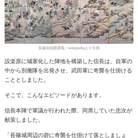
長篠合戦図屏風／wikipediaより引用
設楽原に城塞化した陣地を構築した信長は、自軍の
中から別働隊を出発させ、武田軍に奇襲を仕掛ける
こととしました。
そこで、こんなエピソードがあります。
信長本陣で軍議が行われた際、同席していた忠次が
献策しました。
「長篠城周辺の砦に奇襲を仕掛けて落としましょ