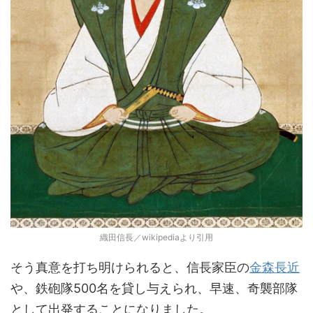
織田信長／wikipediaより引用
そう真意を打ち明けられると、信長家臣の
金森長近
や、鉄砲隊500名を貸し与えられ、早速、奇襲部隊
として出発することになりました。