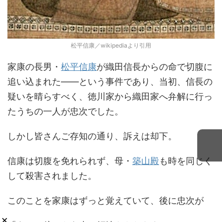
松平信康／wikipediaより引用
家康の長男・
松平信康
が織田信長からの命で切腹に
追い込まれた――という事件であり、当初、信長の
疑いを晴らすべく、徳川家から織田家へ弁解に行っ
たうちの一人が忠次でした。
しかし皆さんご存知の通り、訴えは却下。
信康は切腹を免れられず、母・
築山殿
も時を同じく
して殺害されました。
このことを家康はずっと覚えていて、後に忠次が
×